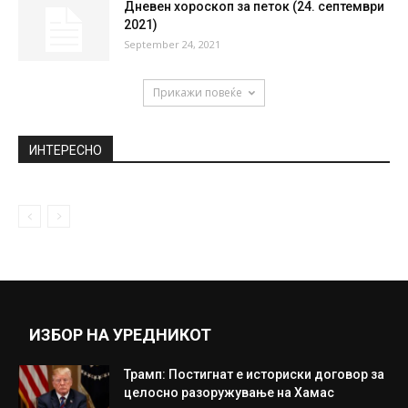
6 психолошки навики кои прават да се
чувствувате осамено и лошо…
February 7, 2019
Попишани над милион граѓани, пописот
влегува во финална фаза
September 20, 2021
Дневен хороскоп за петок (24. септември
2021)
September 24, 2021
Прикажи повеќе
ИНТЕРЕСНО