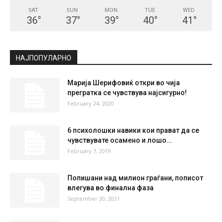
СКОПЈЕ
Clear Sky
°
29.6
°
C
29.6
°
29.6
36 %
0.8kmh
6 %
SAT
SUN
MON
TUE
WED
36
°
37
°
39
°
40
°
41
°
НАЈПОПУЛАРНО
Марија Шерифовиќ откри во чија
прегратка се чувствува најсигурно!
February 24, 2020