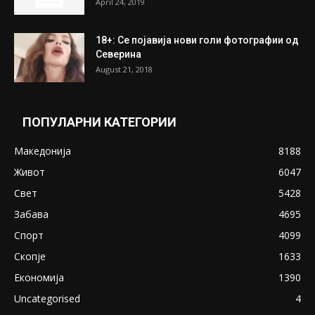
ПОПУЛАРНИ ОБЈАВИ
Претседателот на Мадагаскар: СЗО ни
Понуди 20 Милиони Долари Мито ако...
May 20, 2020
Снимена двојка во Скопје над банка во
експлицитно видео пред прозорец
April 24, 2019
18+: Се појавија нови голи фотографии од
Северина
August 21, 2018
ПОПУЛАРНИ КАТЕГОРИИ