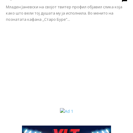
Младен Јаневски на својот твитер профил објавил слика која
како што вели тој душата му ја исполнила. Во менито на
познатата кафана ,,Старо Буре”...