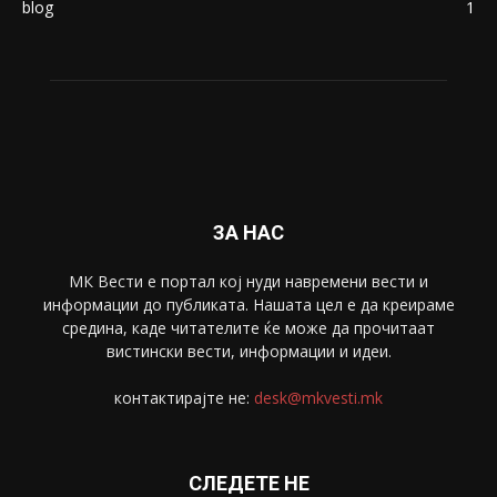
Македонија
8188
Живот
6047
Свет
5428
Забава
4695
Спорт
4099
Скопје
1633
Економија
1390
Uncategorised
4
blog
1
ЗА НАС