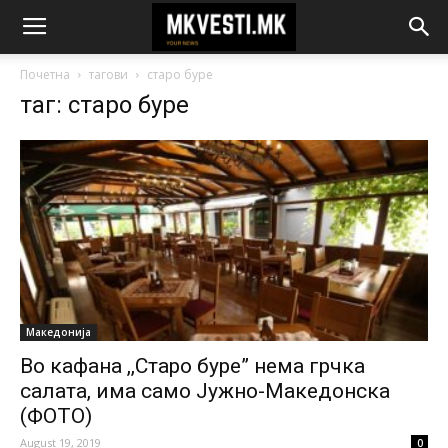
Почетна
тагови
старо буре
таг: старо буре
Македонија
Во кафана ,,Старо буре” нема грчка
салата, има само Јужно-Македонска
(ФОТО)
August 19, 2019
0