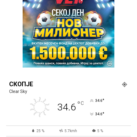
СКОПЈЕ
Clear Sky
°
34.6
°
C
34.6
°
34.6
25 %
5.7kmh
5 %