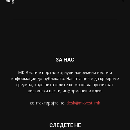
blog
1
ЗА НАС
МК Вести е портал коj нуди навремени вести и
информации до публиката. Нашата цел е да креираме
средина, каде читателите ќе може да прочитаат
вистински вести, информации и идеи.
контактирајте не:
desk@mkvesti.mk
СЛЕДЕТЕ НЕ