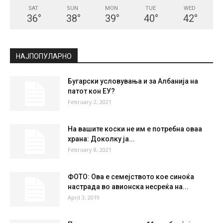
SAT
SUN
MON
TUE
WED
36
°
38
°
39
°
40
°
42
°
НАЈПОПУЛАРНО
Бугарски условувања и за Албанија на
патот кон ЕУ?
February 2, 2021
На вашите коски не им е потребна оваа
храна: Доколку ја...
February 8, 2021
ФОТО: Ова е семејството кое синоќа
настрада во авионска несреќа на...
April 3, 2019