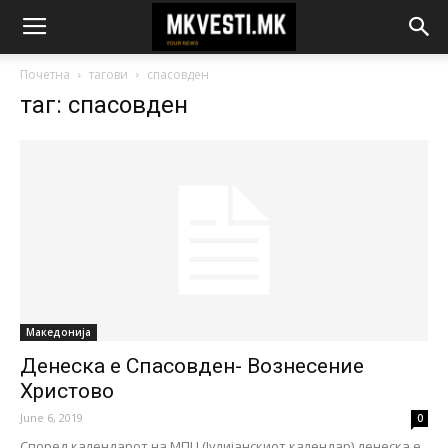
Почетна
тагови
спасовден
таг: спасовден
Македонија
Денеска е Спасовден- Вознесение
Христово
June 6, 2019
0
Според календарот на МПЦ (Јулијанскиот календар) денеска е