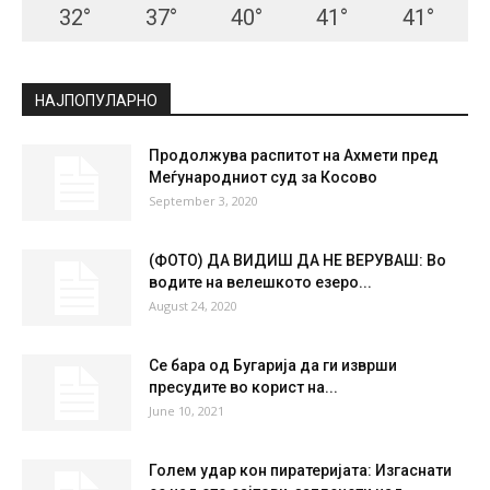
СКОПЈЕ
Scattered Clouds
°
33.4
°
C
33.4
°
33.4
23 %
6.7kmh
42 %
SAT
SUN
MON
TUE
WED
32
°
37
°
40
°
41
°
41
°
НАЈПОПУЛАРНО
Продолжува распитот на Ахмети пред
Меѓународниот суд за Косово
September 3, 2020