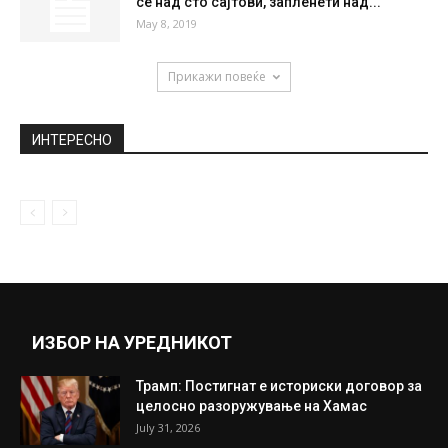
(ФОТО) ДА ВИДИШ ДА НЕ ВЕРУВАШ: Во
водите на велешкото езеро...
August 24, 2020
Се бара од Бугарија да ги изврши
пресудите во корист на...
June 10, 2021
Голем удар кон пиратеријата: Изгаснати
се над сто сајтови, запленети над...
May 8, 2019
Прикажи повеќе
ИНТЕРЕСНО