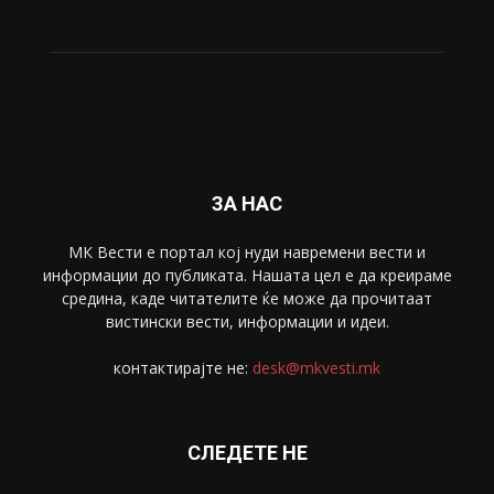
Живот
6047
Свет
5428
Забава
4695
Спорт
4099
Скопје
1633
Економија
1390
Uncategorised
4
blog
1
ЗА НАС