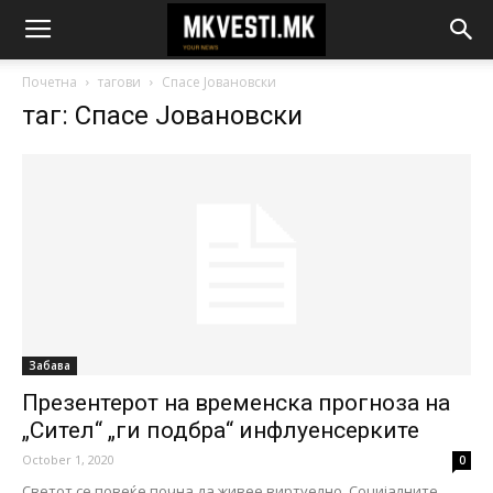
Почетна
тагови
Спасе Јовановски
таг: Спасе Јовановски
Забава
Презентерот на временска прогноза на
„Сител“ „ги подбра“ инфлуенсерките
October 1, 2020
0
Светот се повеќе почна да живее виртуелно. Социјалните