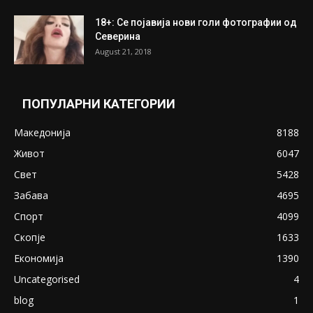
ПОПУЛАРНИ ОБЈАВИ
Претседателот на Мадагаскар: СЗО ни
Понуди 20 Милиони Долари Мито ако...
May 20, 2020
Снимена двојка во Скопје над банка во
експлицитно видео пред прозорец
April 24, 2019
18+: Се појавија нови голи фотографии од
Северина
August 21, 2018
ПОПУЛАРНИ КАТЕГОРИИ
Македонија
8188