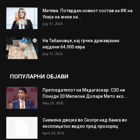
ИЗБОР НА УРЕДНИКОТ
Трамп: Постигнат е историски договор за
целосно разоружување на Хамас
July 31, 2026
Митева: Потврден новиот состав на ИК на
Унија на жени на...
July 31, 2026
На Табановце, кај грчки државјанин
најдени 64.000 евра
July 31, 2026