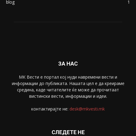
blog
1
ЗА НАС
МК Вести е портал коj нуди навремени вести и
информации до публиката. Нашата цел е да креираме
средина, каде читателите ќе може да прочитаат
вистински вести, информации и идеи.
контактирајте не:
desk@mkvesti.mk
СЛЕДЕТЕ НЕ