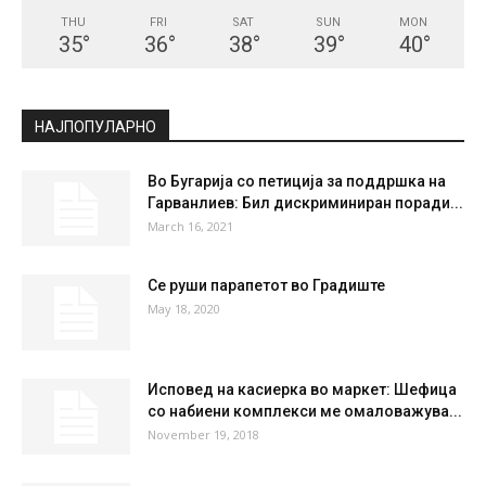
THU
FRI
SAT
SUN
MON
35
°
36
°
38
°
39
°
40
°
НАЈПОПУЛАРНО
Во Бугарија со петиција за поддршка на
Гарванлиев: Бил дискриминиран поради...
March 16, 2021
Се руши парапетот во Градиште
May 18, 2020
Исповед на касиерка во маркет: Шефица
со набиени комплекси ме омаловажува...
November 19, 2018