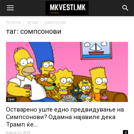
Почетна
тагови
сомпсонови
таг: сомпсонови
Свет
Остварено уште едно предвидување на
Симпсонови? Одамна најавиле дека
Трамп ќе...
August 22, 2019
0