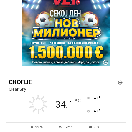
СКОПЈЕ
Clear Sky
°
34.1
°
C
34.1
°
34.1
22 %
3kmh
7 %