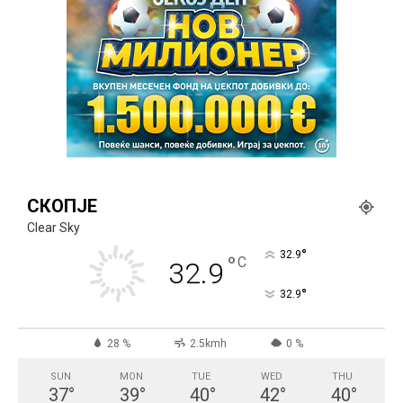
СКОПЈЕ
Clear Sky
°
32.9
°
C
32.9
°
32.9
28 %
2.5kmh
0 %
SUN
MON
TUE
WED
THU
37
°
39
°
40
°
42
°
40
°