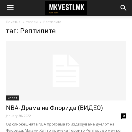
Почетна
тагови
Рептилите
таг: Рептилите
Спорт
NBA-Драма на Флорида (ВИДЕО)
January 30, 2022
0
Од синоќешната NBA програма го издвојуваме дуелот на
Флорида. Мајами Хит го пречека Торонто Репторс во меч кој