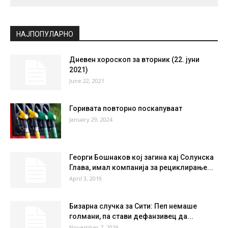
НАЈПОПУЛАРНО
Дневен хороскоп за вторник (22. јуни
2021)
June 22, 2021
Горивата повторно поскапуваат
January 29, 2024
Георги Бошнаков кој загина кај Солунска
Глава, имал компанија за рециклирање...
April 3, 2019
Бизарна случка за Сити: Пеп немаше
голмани, па стави дефанзивец да...
November 7, 2019