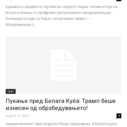
Крвавата свадба се случиla во округот Харис. Хеликоптер на
Итната помош го префрлил застреланиот младоженец во
болницата каде се борат за неговиот живот. –
Младоженецот...
Свет
Пукање пред Белата Куќа: Трамп беше
изнесен од обрзбедувањето!
August 11, 2020
0
Американскиот претседател беше евакуиран, а Белата куќа