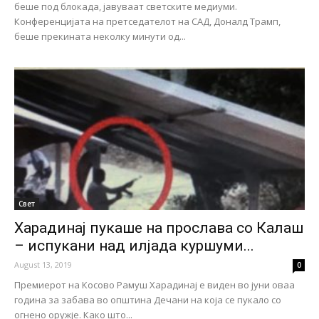
беше под блокада, јавуваат светските медиуми.
Конференцијата на претседателот на САД, Доналд Трамп,
беше прекината неколку минути од...
Свет
Харадинај пукаше на прослава со Калаш
– испукани над илјада куршуми...
August 13, 2019
0
Премиерот на Косово Рамуш Харадинај е виден во јуни оваа
година за забава во општина Дечани на која се пукало со
огнено оружје. Како што...