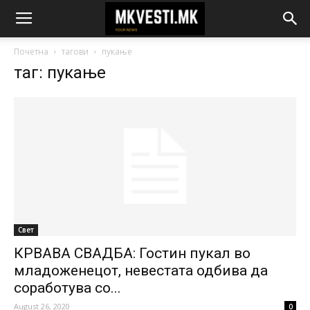
Почетна
тагови
пукање
таг: пукање
Свет
КРВАВА СВАДБА: Гостин пукал во
младоженецот, невестата одбива да
соработува со...
August 26, 2020
0