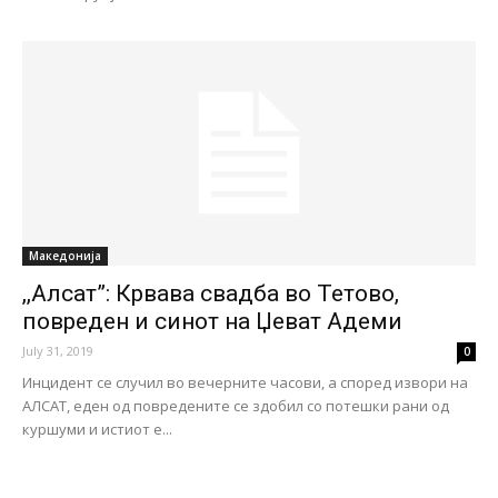
Македонија
,,Алсат”: Крвава свадба во Тетово,
повреден и синот на Џеват Адеми
July 31, 2019
0
Инцидент се случил во вечерните часови, а според извори на
АЛСАТ, еден од повредените се здобил со потешки рани од
куршуми и истиот е...