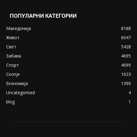
May 20, 2020
Снимена двојка во Скопје над банка во
експлицитно видео пред прозорец
April 24, 2019
18+: Се појавија нови голи фотографии од
Северина
August 21, 2018
ПОПУЛАРНИ КАТЕГОРИИ
Македонија
8188
Живот
6047
Свет
5428
Забава
4695
Спорт
4099