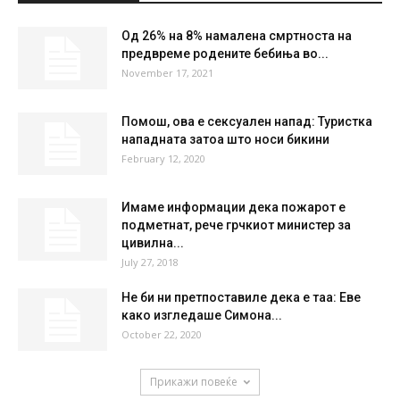
°
C
34.2
°
34.2
20 %
4kmh
0 %
FRI
SAT
SUN
MON
TUE
33
°
36
°
39
°
39
°
41
°
НАЈПОПУЛАРНО
Од 26% на 8% намалена смртноста на
предвреме родените бебиња во...
November 17, 2021
Помош, ова е сексуален напад: Туристка
нападната затоа што носи бикини
February 12, 2020