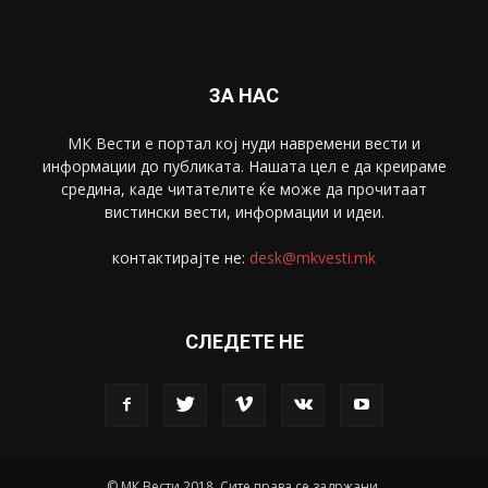
Скопје
1633
Економија
1390
Uncategorised
4
blog
1
ЗА НАС
МК Вести е портал коj нуди навремени вести и
информации до публиката. Нашата цел е да креираме
средина, каде читателите ќе може да прочитаат
вистински вести, информации и идеи.