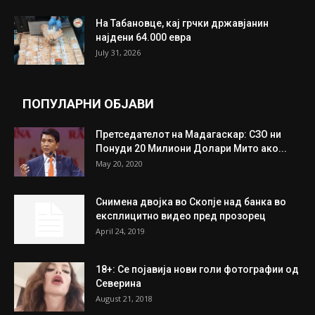
ИЗБОР НА УРЕДНИКОТ
Трамп: Постигнат е историски договор за
целосно разоружување на Хамас
July 31, 2026
Митева: Потврден новиот состав на ИК на
Унија на жени на...
July 31, 2026
На Табановце, кај грчки државјанин
најдени 64.000 евра
July 31, 2026
ПОПУЛАРНИ ОБЈАВИ
Претседателот на Мадагаскар: СЗО ни
Понуди 20 Милиони Долари Мито ако...