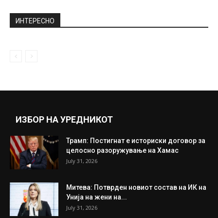
Имаме информации дека пожарот е
подметнат, рече грчкиот министер за
цивилна...
July 27, 2018
Не би ни претпоставиле дека е таа: Еве
како изгледаше Симона...
October 22, 2020
Прикажи повеќе
ИНТЕРЕСНО