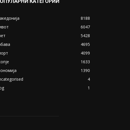
ОПУЛАРНИ КАТЕГОРИИ
акедонија
8188
ивот
6047
вет
5428
абава
4695
порт
4099
копје
1633
кономија
1390
ncategorised
4
og
1