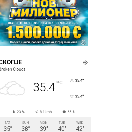
СКОПЈЕ
Broken Clouds
°
35.4
°
C
35.4
°
35.4
23 %
8.1kmh
65 %
SAT
SUN
MON
TUE
WED
35
°
38
°
39
°
40
°
42
°