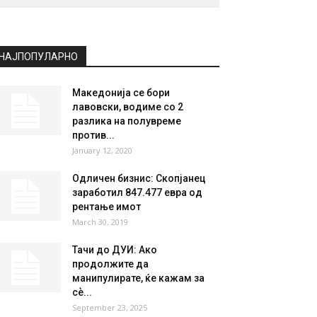
НАЈПОПУЛАРНО
Македонија се бори
лавовски, водиме со 2
разлика на полувреме
против...
January 12, 2020
Одличен бизнис: Скопјанец
заработил 847.477 евра од
рентање имот
March 30, 2019
Тачи до ДУИ: Ако
продолжите да
манипулирате, ќе кажам за
сѐ...
September 23, 2025