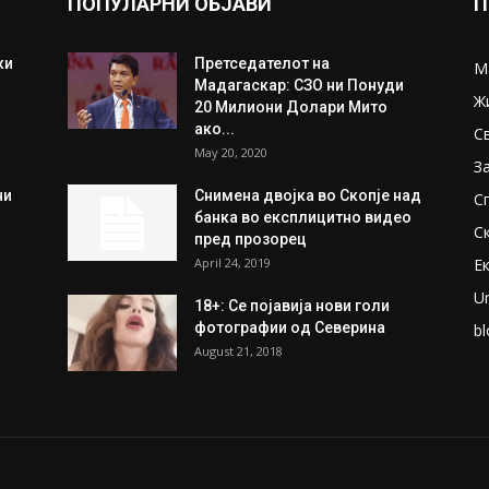
ПОПУЛАРНИ ОБЈАВИ
П
ки
Претседателот на
М
Мадагаскар: СЗО ни Понуди
Ж
20 Милиони Долари Мито
ако...
С
May 20, 2020
З
ни
Снимена двојка во Скопје над
С
банка во експлицитно видео
С
пред прозорец
April 24, 2019
Е
U
18+: Се појавија нови голи
фотографии од Северина
bl
August 21, 2018