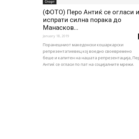
Спорт
(ФОТО) Перо Антиќ се огласи 
испрати силна порака до
Манасков...
January 18, 2019
Поранешниот македонски кошаркарски
репрезентатиевец кој воедно своевремено
беше и капитен на нашата репрезентација, Пе
Антиќ се огласи по пат на социјалните мрежи.