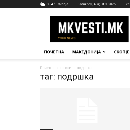
C
35.4
Saturday, August 8, 2026
Ус
Скопје
МК
Вести
ПОЧЕТНА
МАКЕДОНИЈА
СКОПЈЕ
Почетна
тагови
подршка
таг: подршка