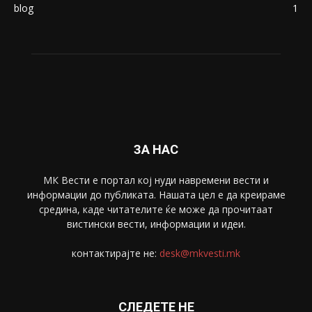
Македонија
8188
Живот
6047
Свет
5428
Забава
4695
Спорт
4099
Скопје
1633
Економија
1390
Uncategorised
4
blog
1