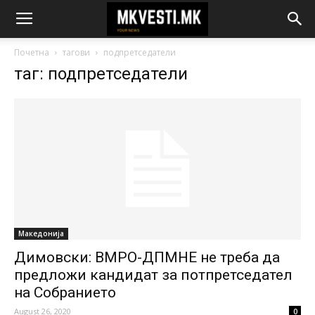
Почетна
тагови
подпретседатели
таг: подпретседатели
Македонија
Димовски: ВМРО-ДПМНЕ не треба да
предложи кандидат за потпретседател
на Собранието
August 26, 2020
0