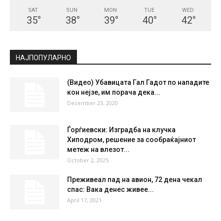
СКОПЈЕ
Broken Clouds
°
35.4
°
C
35.4
°
35.4
23 %
8.1kmh
65 %
SAT
SUN
MON
TUE
WED
35
°
38
°
39
°
40
°
42
°
НАЈПОПУЛАРНО
(Видео) Убавицата Гал Гадот по нападите
кон нејзе, им порача дека...
December 23, 2020