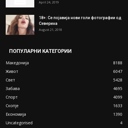
ПОПУЛАРНИ ОБЈАВИ
Претседателот на Мадагаскар: СЗО ни
Понуди 20 Милиони Долари Мито ако...
May 20, 2020
Снимена двојка во Скопје над банка во
експлицитно видео пред прозорец
April 24, 2019
18+: Се појавија нови голи фотографии од
Северина
August 21, 2018
ПОПУЛАРНИ КАТЕГОРИИ