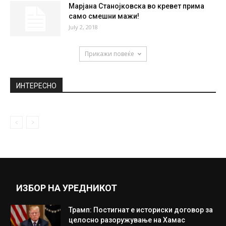
Ѓорѓиевски: Изградба на клучка
Хиподром, решение за сообраќајниот
метеж на влезот...
October 2, 2025
Преживеал пад на авион, 72 дена чекал
спас: Вака денес живее...
April 17, 2021
Марјана Станојковска во кревет прима
само смешни мажи!
July 2, 2018
Прикажи повеќе
ИНТЕРЕСНО