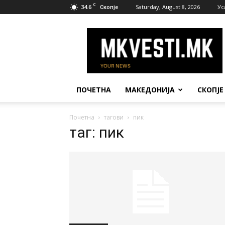
C
34.6
Saturday, August 8, 2026
Ус
Скопје
МК
Вести
ПОЧЕТНА
МАКЕДОНИЈА
СКОПЈЕ
Почетна
тагови
пик
таг: пик