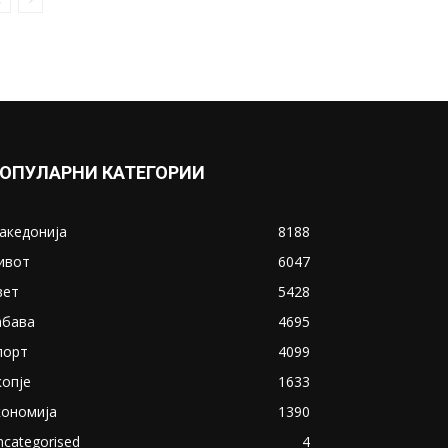
ОПУЛАРНИ КАТЕГОРИИ
акедонија
8188
ивот
6047
вет
5428
абава
4695
порт
4099
копје
1633
кономија
1390
ncategorised
4