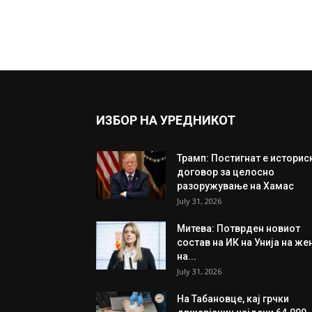
ИЗБОР НА УРЕДНИКОТ
Трамп: Постигнат е историс
договор за целосно
разоружување на Хамас
July 31, 2026
Митева: Потврден новиот
состав на ИК на Унија на же
на...
July 31, 2026
На Табановце, кај грчки