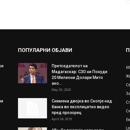
ПОПУЛАРНИ ОБЈАВИ
П
ки
Претседателот на
М
Мадагаскар: СЗО ни Понуди
Ж
20 Милиони Долари Мито
ако...
С
May 20, 2020
З
ни
Снимена двојка во Скопје над
С
банка во експлицитно видео
С
пред прозорец
April 24, 2019
Е
U