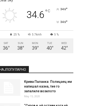
Clear Sky
°
34.6
°
C
34.6
°
34.6
25 %
5.7kmh
5 %
SAT
SUN
MON
TUE
WED
36
°
38
°
39
°
40
°
42
°
НАЈПОПУЛАРНО
Крива Паланка: Полицаец им
напишал казна, тие го
запалиле возилото
May 15, 2020
“Суров е, нè остави кога нѝ