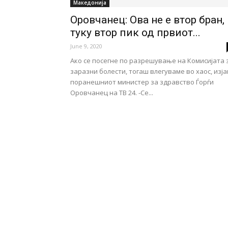
Македонија
Оровчанец: Ова не е втор бран,
туку втор пик од првиот...
June 9, 2020
Ако се посегне по разрешување на Комисијата 
заразни болести, тогаш влегуваме во хаос, изј
поранешниот министер за здравство Ѓорѓи
Оровчанец на ТВ 24. -Се...