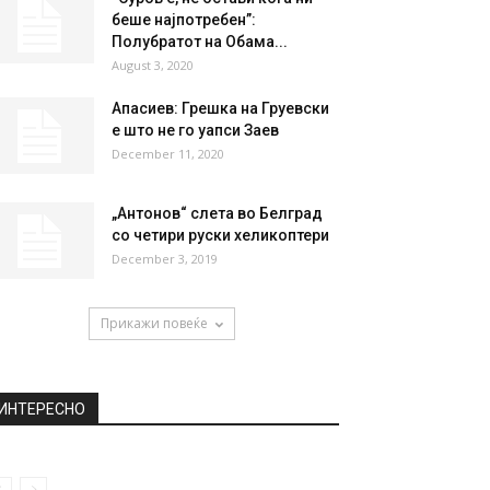
беше најпотребен”:
Полубратот на Обама...
August 3, 2020
Апасиев: Грешка на Груевски
е што не го уапси Заев
December 11, 2020
„Антонов“ слета во Белград
со четири руски хеликоптери
December 3, 2019
Прикажи повеќе
ИНТЕРЕСНО