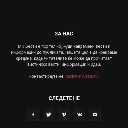
Спорт
4099
Скопје
1633
Економија
1390
Uncategorised
4
blog
1
ЗА НАС
МК Вести е портал коj нуди навремени вести и
информации до публиката. Нашата цел е да креираме
средина, каде читателите ќе може да прочитаат