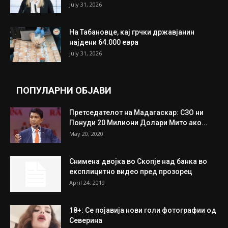
ИЗБОР НА УРЕДНИКОТ
Трамп: Постигнат е историски договор за
целосно разоружување на Хамас
July 31, 2026
Митева: Потврден новиот состав на ИК на
Унија на жени на...
July 31, 2026
На Табановце, кај грчки државјанин
најдени 64.000 евра
July 31, 2026
ПОПУЛАРНИ ОБЈАВИ