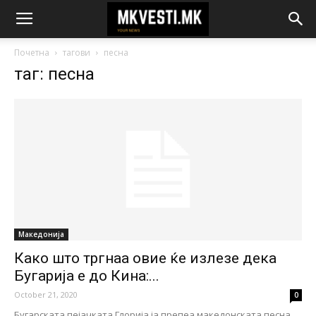
Почетна
тагови
песна
таг: песна
Македонија
Како што тргнаа овие ќе излезе дека
Бугарија е до Кина:...
October 21, 2020
0
Бугарската пејачката Глорија ја препеа македонската песна