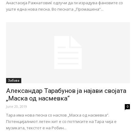
Анастасија Ражнатовиќ одлучи да ги израдува фановите со
уште една нова песна. Во песната „Промашена“...
Забава
Александар Тарабунов ја најави својата
„Маска од насмевка“
June 20, 2019
0
Тара има нова песна со наслов „Маска од насмевка“.
Потенцијалниот летен хит е со потписите на Тара чија е
музиката, текстот е на Робин...