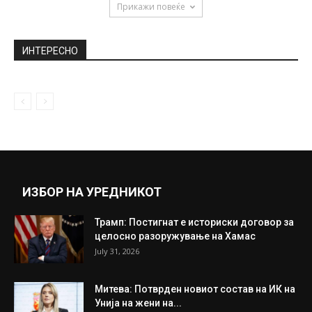
Заев: Владата ќе биде мртва ако не
добиеме датум
October 16, 2019
Сара Џесика Паркер во непрепознатливо
издание – Масна коса, без шминка,...
April 4, 2020
Прикажи повеќе
ИНТЕРЕСНО