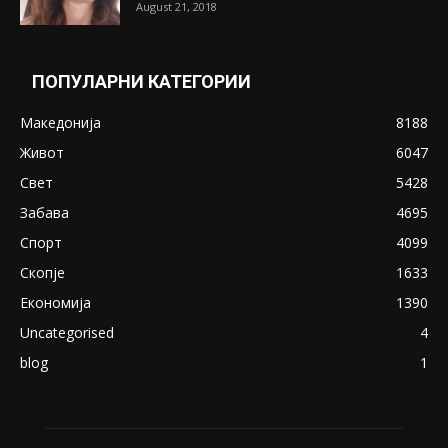
Претседателот на Мадагаскар: СЗО ни
Понуди 20 Милиони Долари Мито ако...
May 20, 2020
Снимена двојка во Скопје над банка во
експлицитно видео пред прозорец
April 24, 2019
18+: Се појавија нови голи фотографии од
Северина
August 21, 2018
ПОПУЛАРНИ КАТЕГОРИИ
Македонија
8188
Живот
6047
Свет
5428
Забава
4695