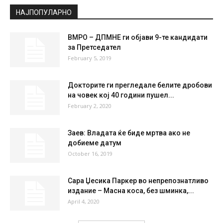
°
22.7
°
C
22.7
°
22.7
41 %
1.8kmh
0 %
FRI
SAT
SUN
MON
TUE
35
°
37
°
39
°
39
°
35
°
НАЈПОПУЛАРНО
ВМРО – ДПМНЕ ги објави 9-те кандидати
за Претседател
February 5, 2019
Докторите ги прегледале белите дробови
на човек кој 40 години пушел...
February 2, 2020