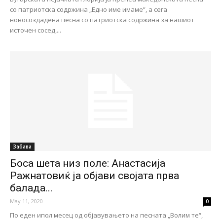
со патриотска содржина „Едно име имаме”, а сега
новосоздадена песна со патриотска содржина за нашиот
источен сосед,...
Забава
Боса шета низ поле: Анастасија
Ражнатовиќ ја објави својата прва
балада...
May 11, 2020
0
По еден ипол месец од објавувањето на песната „Волим те“,