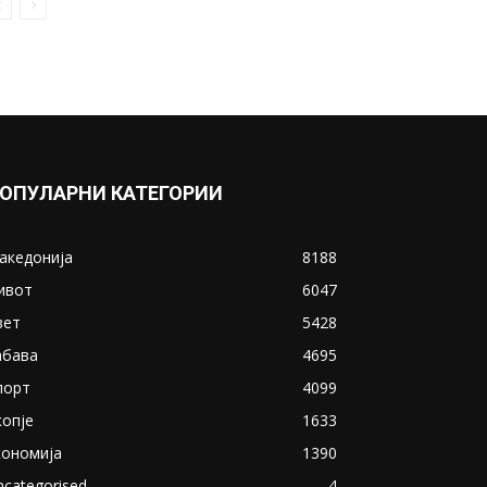
ОПУЛАРНИ КАТЕГОРИИ
акедонија
8188
ивот
6047
вет
5428
абава
4695
порт
4099
копје
1633
кономија
1390
ncategorised
4