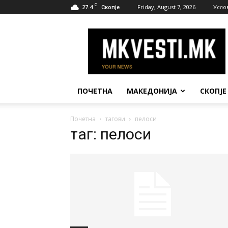
C
27.4
Friday, August 7, 2026
Усло
Скопје
МК
Вести
ПОЧЕТНА
МАКЕДОНИЈА
СКОПЈЕ
Почетна
тагови
пелоси
таг: пелоси