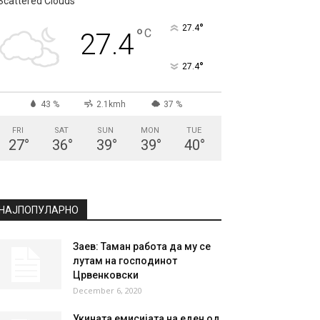
Scattered Clouds
°
27.4
°
C
27.4
°
27.4
43 %
2.1kmh
37 %
FRI
SAT
SUN
MON
TUE
27
°
36
°
39
°
39
°
40
°
НАЈПОПУЛАРНО
Заев: Таман работа да му се
лутам на господинот
Црвенковски
December 6, 2020
Укината емисијата на еден од