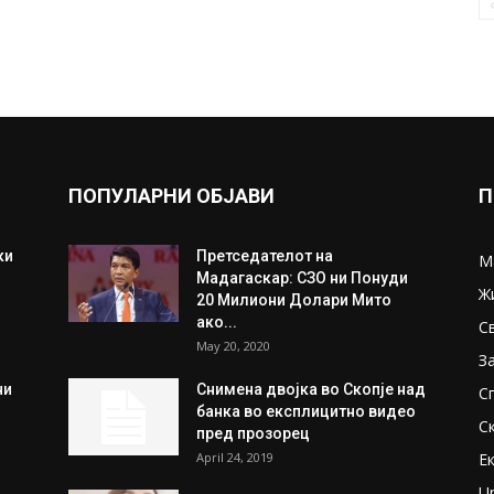
ПОПУЛАРНИ ОБЈАВИ
П
ки
Претседателот на
М
Мадагаскар: СЗО ни Понуди
Ж
20 Милиони Долари Мито
ако...
С
May 20, 2020
З
ни
Снимена двојка во Скопје над
С
банка во експлицитно видео
С
пред прозорец
April 24, 2019
Е
U