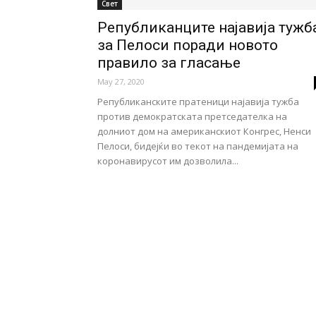
Свет
Републиканците најавија тужб
за Пелоси поради новото
правило за гласање
May 27, 2020
Републиканските пратеници најавија тужба
против демократската претседателка на
долниот дом на американскиот Конгрес, Ненси
Пелоси, бидејќи во текот на пандемијата на
коронавирусот им дозволила...