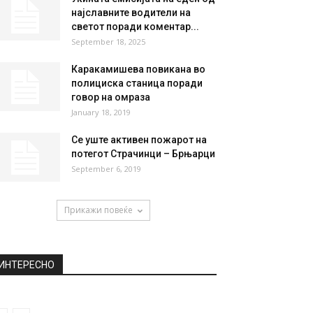
најславните водители на
светот поради коментар...
September 18, 2025
Каракамишева повикана во
полициска станица поради
говор на омраза
January 18, 2019
Се уште активен пожарот на
потегот Страчинци – Брњарци
September 6, 2019
Прикажи повеќе
ИНТЕРЕСНО