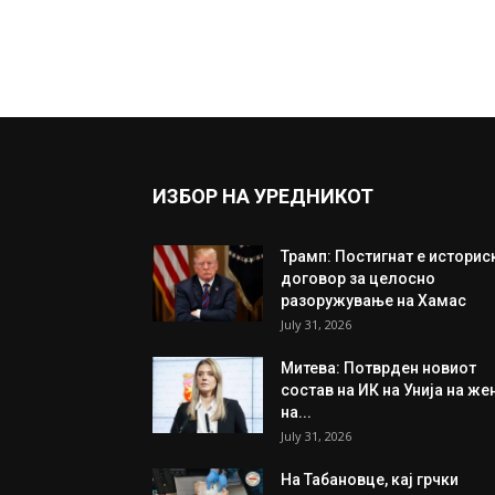
ИЗБОР НА УРЕДНИКОТ
Трамп: Постигнат е историс
договор за целосно
разоружување на Хамас
July 31, 2026
Митева: Потврден новиот
состав на ИК на Унија на же
на...
July 31, 2026
На Табановце, кај грчки