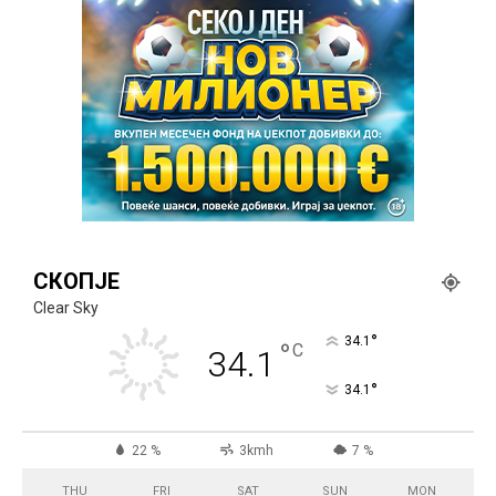
СКОПЈЕ
Clear Sky
°
34.1
°
C
34.1
°
34.1
22 %
3kmh
7 %
THU
FRI
SAT
SUN
MON