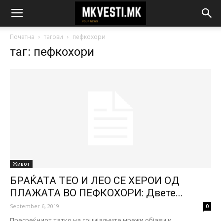
Почетна
тагови
пефкохори
таг: пефкохори
Живот
БРАЌАТА ТЕО И ЛЕО СЕ ХЕРОИ ОД
ПЛАЖАТА ВО ПЕФКОХОРИ: Двете...
September 6, 2019
0
Пресреќниот татко на социјалните мрежи објави и