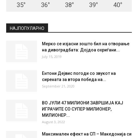
35
°
36
°
38
°
39
°
40
°
НАЈПОПУЛАРНО
Мерко се изјасни зошто бил на отворање
на дивоградбата: Дојдоа охриѓани...
July 15, 2019
Ентони Дејвис погоди со звукот на
сирената за втора победа на...
September 21, 2020
ВО ЈУЛИ 47 МИЛИОНИ ЗАВРШИЈА КАЈ
ИГРАЧИТЕ СО СУПЕР МИЛИОНЕР,
МИЛИОНЕР...
August 3, 2022
Максимален ефект на СП – Македонија си