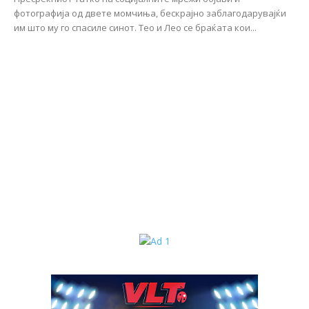
фотографија од двете момчиња, бескрајно заблагодарувајќи
им што му го спасиле синот. Тео и Лео се браќата кои...