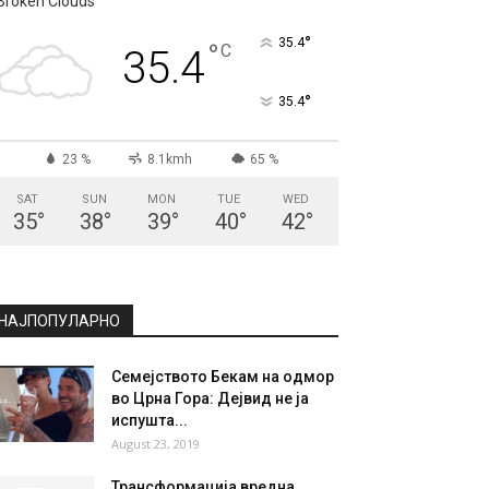
СКОПЈЕ
Broken Clouds
°
35.4
°
C
35.4
°
35.4
23 %
8.1kmh
65 %
SAT
SUN
MON
TUE
WED
35
°
38
°
39
°
40
°
42
°