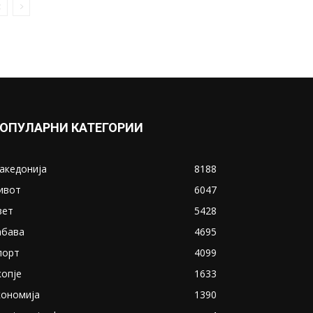
со предизвикот наречен
„Безбедно ноќно возење“?!
July 20, 2018
Прикажи повеќе
ИНТЕРЕСНО
ОПУЛАРНИ КАТЕГОРИИ