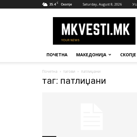
C
35.4
Saturday, August 8, 2026
Ус
Скопје
МК
Вести
ПОЧЕТНА
МАКЕДОНИЈА
СКОПЈЕ
Почетна
тагови
патлиџани
таг: патлиџани