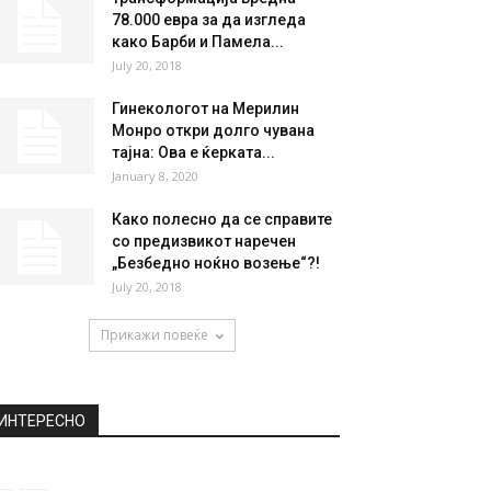
НАЈПОПУЛАРНО
Семејството Бекам на одмор
во Црна Гора: Дејвид не ја
испушта...
August 23, 2019
Трансформација вредна
78.000 евра за да изгледа
како Барби и Памела...
July 20, 2018
Гинекологот на Мерилин
Монро откри долго чувана
тајна: Ова е ќерката...
January 8, 2020
Како полесно да се справите