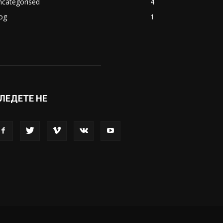
акедонија
8188
ивот
6047
вет
5428
абава
4695
порт
4099
копје
1633
кономија
1390
ncategorised
4
og
1
ЛЕДЕТЕ НЕ