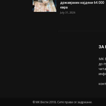
Трамп: Постигнат е историс
договор за целосно
разоружување на Хамас
July 31, 2026
Митева: Потврден новиот
состав на ИК на Унија на же
на...
July 31, 2026
На Табановце, кај грчки
државјанин најдени 64.000
евра
July 31, 2026
ЗА