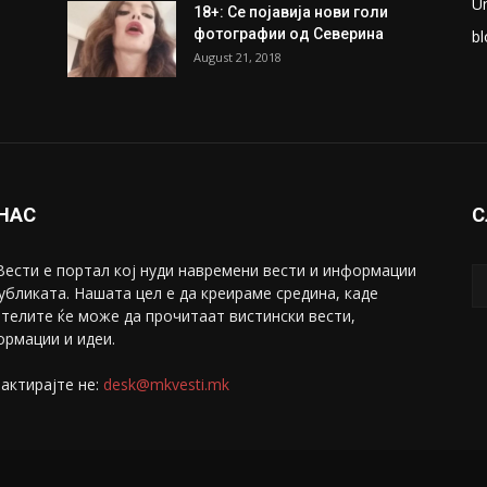
ки
Претседателот на
М
Мадагаскар: СЗО ни Понуди
Ж
20 Милиони Долари Мито
ако...
С
May 20, 2020
З
ни
Снимена двојка во Скопје над
С
банка во експлицитно видео
С
пред прозорец
April 24, 2019
Е
U
18+: Се појавија нови голи
фотографии од Северина
bl
August 21, 2018
 НАС
С