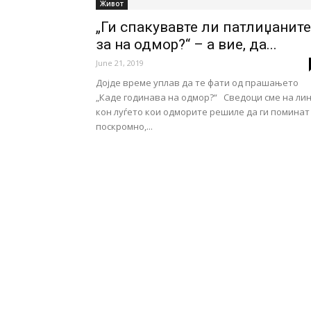
Живот
„Ги спакувавте ли патлиџаните
за на одмор?“ – а вие, да...
June 21, 2019
Дојде време уплав да те фати од прашањето
„Каде годинава на одмор?“ Сведоци сме на ли
кон луѓето кои одморите решиле да ги поминат
поскромно,...