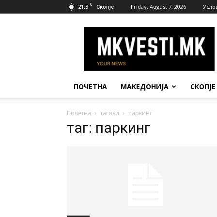
C
21.3
Friday, August 7, 2026
Усло
Скопје
МК
Вести
ПОЧЕТНА
МАКЕДОНИЈА
СКОПЈЕ
Почетна
тагови
паркинг
таг: паркинг