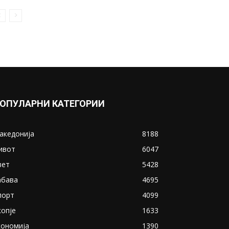
ОПУЛАРНИ КАТЕГОРИИ
акедонија
8188
ивот
6047
вет
5428
абава
4695
порт
4099
копје
1633
кономија
1390