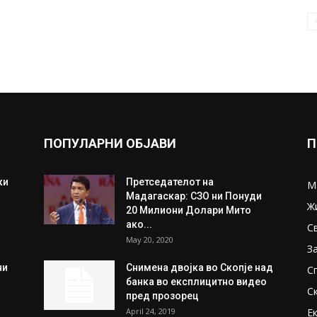
ПОПУЛАРНИ ОБЈАВИ
П
ки
Претседателот на
М
Мадагаскар: СЗО ни Понуди
Ж
20 Милиони Долари Мито
ако...
С
May 20, 2020
З
ни
Снимена двојка во Скопје над
С
банка во експлицитно видео
С
пред прозорец
April 24, 2019
Е