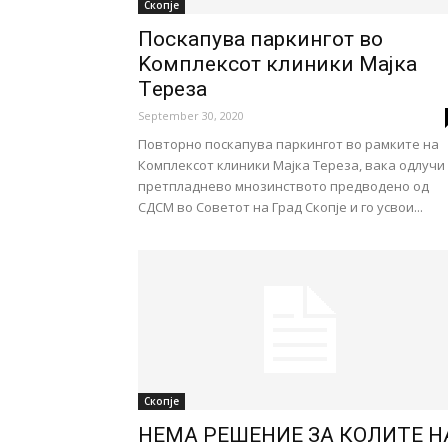
Скопје
Поскапува паркингот во
Kомплексот клиники Mајка
Tереза
September 30, 2020
Повторно поскапува паркингот во рамките на
Комплексот клиники Мајка Тереза, вака одлучи
претпладнево мнозинството предводено од
СДСМ во Советот на Град Скопје и го усвои...
Скопје
НЕМА РЕШЕНИЕ ЗА КОЛИТЕ Н