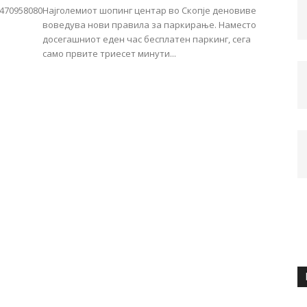
0470958080
Најголемиот шопинг центар во Скопје деновиве
воведува нови правила за паркирање. Наместо
досегашниот еден час бесплатен паркинг, сега
само првите триесет минути...