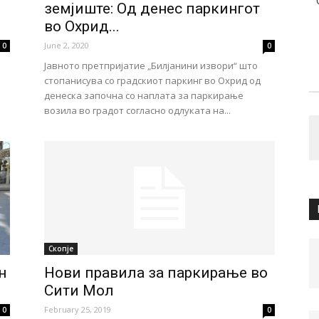
земјиште: Од денес паркингот
во Охрид...
June 2, 2020
0
0
Јавното претпријатие „Билјанини извори“ што
стопанисува со градскиот паркинг во Охрид од
денеска започна со наплата за паркирање
возила во градот согласно одлуката на...
Скопје
н
Нови правила за паркирање во
Сити Мол
February 25, 2019
0
0