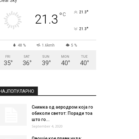
Clear Sky
°
21.3
°
C
21.3
°
21.3
48 %
1.6kmh
5 %
FRI
SAT
SUN
MON
TUE
35
°
36
°
39
°
40
°
40
°
НАЈПОПУЛАРНО
Снимка од аеродром која го
обиколи светот: Поради тоа
што го...
September 4, 2020
Овошjе кое прави чуда: