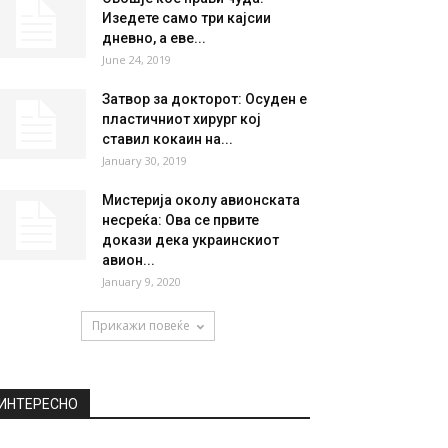
Изедете само три кајсии
дневно, а еве...
June 24, 2019
Затвор за докторот: Осуден е
пластичниот хирург кој
ставил кокаин на...
January 30, 2019
Мистерија околу авионската
несреќа: Ова се првите
докази дека украинскиот
авион...
January 9, 2020
Прикажи повеќе
ИНТЕРЕСНО