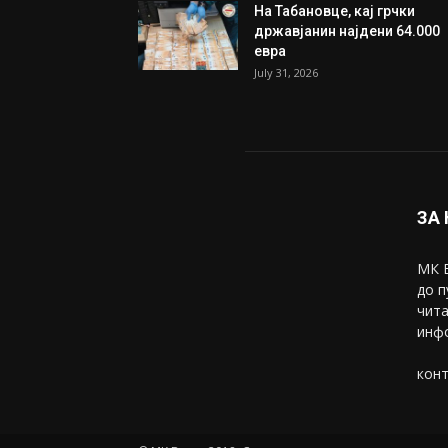
На Табановце, кај грчки
државјанин најдени 64.000
евра
July 31, 2026
ЗА
МК В
до п
чита
инфо
конт