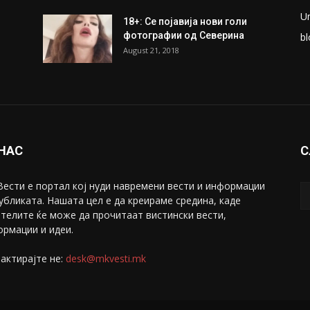
U
18+: Се појавија нови голи
фотографии од Северина
bl
August 21, 2018
 НАС
С
ести е портал коj нуди навремени вести и информации
убликата. Нашата цел е да креираме средина, каде
телите ќе може да прочитаат вистински вести,
рмации и идеи.
актирајте не:
desk@mkvesti.mk