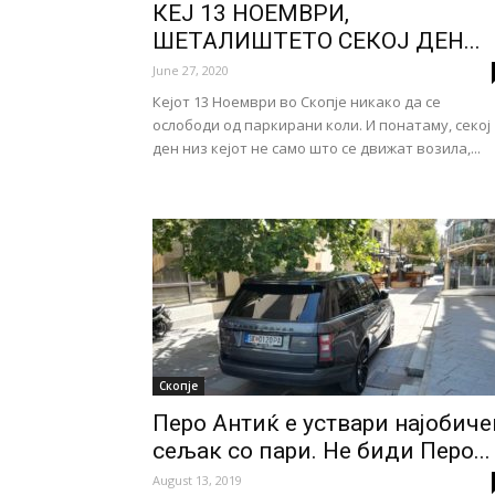
КЕЈ 13 НОЕМВРИ,
ШЕТАЛИШТЕТО СЕКОЈ ДЕН...
June 27, 2020
Кејот 13 Ноември во Скопје никако да се
ослободи од паркирани коли. И понатаму, секој
ден низ кејот не само што се движат возила,...
Скопје
Перо Антиќ е уствари најобиче
сељак со пари. Не биди Перо...
August 13, 2019