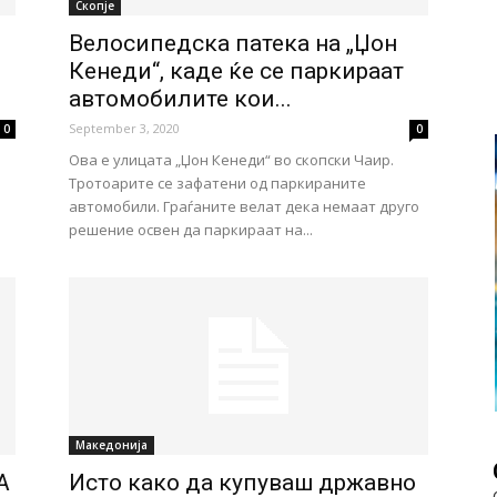
Скопје
Велосипедска патека на „Џон
Кенеди“, каде ќе се паркираат
автомобилите кои...
September 3, 2020
0
0
Ова е улицата „Џон Кенеди“ во скопски Чаир.
Тротоарите се зафатени од паркираните
автомобили. Граѓаните велат дека немаат друго
решение освен да паркираат на...
Македонија
А
Исто како да купуваш државно