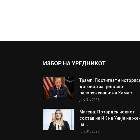
ИЗБОР НА УРЕДНИКОТ
Трамп: Постигнат е историс
договор за целосно
разоружување на Хамас
July 31, 2026
Митева: Потврден новиот
состав на ИК на Унија на же
на...
July 31, 2026