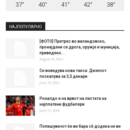
СКОПЈЕ
Clear Sky
°
23.1
°
C
23.1
°
23.1
58 %
2.6kmh
1 %
SUN
MON
TUE
WED
THU
37
°
40
°
41
°
42
°
38
°
НАЈПОПУЛАРНО
[ФОТО] Претрес во валандовско,
пронајдени се дрога, оружје и муниција,
приведено...
August 19, 2025