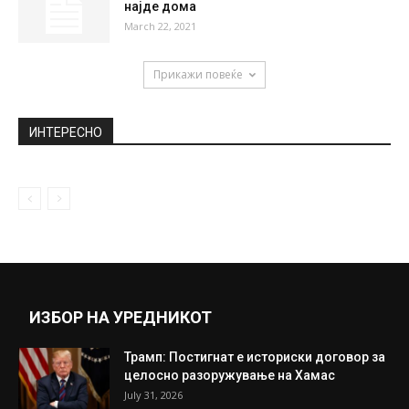
Се воведува нова такса: Дизелот
поскапува за 3,5 денари
June 15, 2021
Роналдо е на врвот на листата на
најплатени фудбалери
June 11, 2026
Попишувачот ќе ве бара сѐ додека не ве
најде дома
March 22, 2021
Прикажи повеќе
ИНТЕРЕСНО