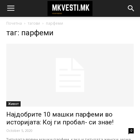
Почетна
тагови
парфеми
таг: парфеми
Живот
Најдобрите 10 машки парфеми во
историјата: Кој ги пробал- си знае!
October 5, 2020
0
Титулата врвен машки парфем, како и титулата женски, може