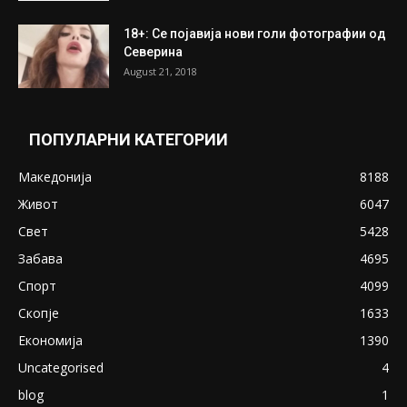
ПОПУЛАРНИ ОБЈАВИ
Претседателот на Мадагаскар: СЗО ни
Понуди 20 Милиони Долари Мито ако...
May 20, 2020
Снимена двојка во Скопје над банка во
експлицитно видео пред прозорец
April 24, 2019
18+: Се појавија нови голи фотографии од
Северина
August 21, 2018
ПОПУЛАРНИ КАТЕГОРИИ
Македонија
8188