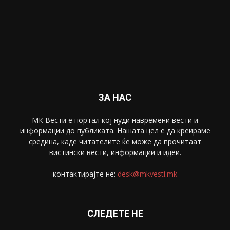
Живот
6047
Свет
5428
Забава
4695
Спорт
4099
Скопје
1633
Економија
1390
Uncategorised
4
blog
1
ЗА НАС