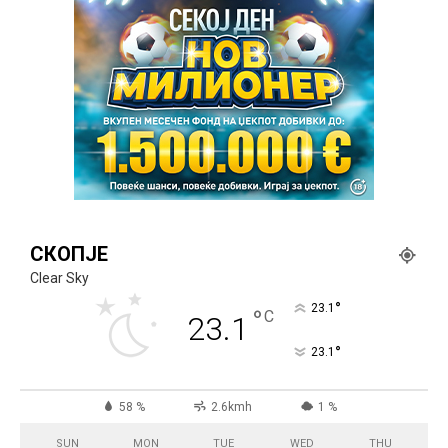
СКОПЈЕ
Clear Sky
°
23.1
°
C
23.1
°
23.1
58 %
2.6kmh
1 %
SUN
MON
TUE
WED
THU