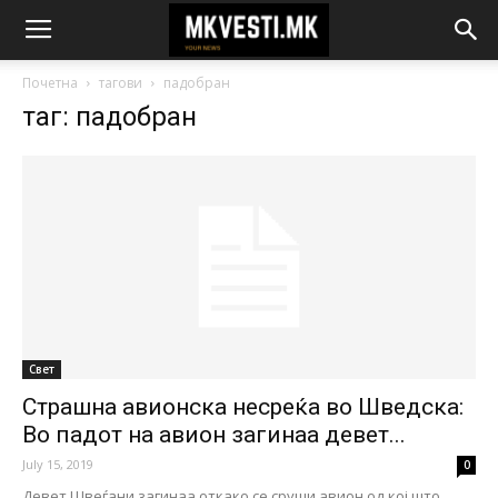
Почетна
тагови
падобран
таг: падобран
Свет
Страшна авионска несреќа во Шведска:
Во падот на авион загинаа девет...
July 15, 2019
0
Девет Швеѓани загинаа откако се сруши авион од кој што