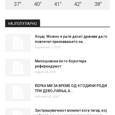
37
°
40
°
41
°
42
°
38
°
НАЈПОПУЛАРНО
Хоџај: Можно е уште десет држави да го
повлечат признавањето на...
September 7, 2019
Милошовски ќе го бојкотира
референдумот
August 24, 2018
ЌЕРКА МИ ЗА ВРЕМЕ ОД 4 ГОДИНИ РОДИ
ТРИ ДЕВОЈЧИЊА, А...
February 20, 2020
Застрашувачкиот момент кога тигар, кој