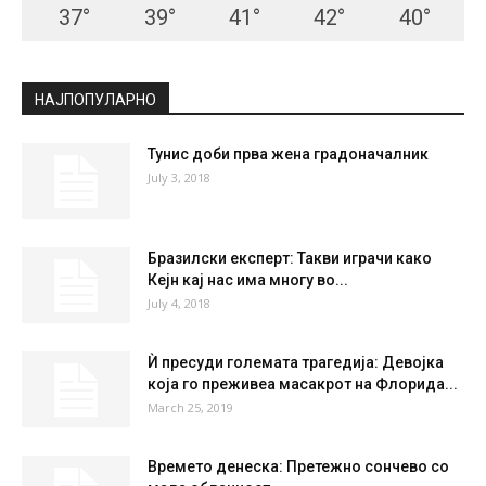
СКОПЈЕ
Clear Sky
°
28.2
°
C
28.2
°
28.2
38 %
1.6kmh
0 %
SUN
MON
TUE
WED
THU
37
°
39
°
41
°
42
°
40
°
НАЈПОПУЛАРНО
Тунис доби прва жена градоначалник
July 3, 2018