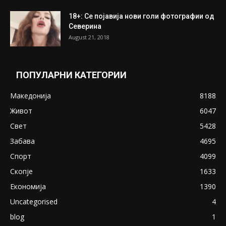
ПОПУЛАРНИ ОБЈАВИ
Претседателот на Мадагаскар: СЗО ни
Понуди 20 Милиони Долари Мито ако...
May 20, 2020
Снимена двојка во Скопје над банка во
експлицитно видео пред прозорец
April 24, 2019
18+: Се појавија нови голи фотографии од
Северина
August 21, 2018
ПОПУЛАРНИ КАТЕГОРИИ
Македонија
8188