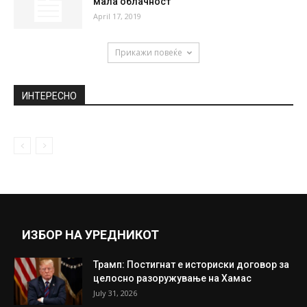
Бразилски експерт: Такви играчи како
Кејн кај нас има многу во...
July 4, 2018
Ѝ пресуди големата трагедија: Девојка
која го преживеа масакрот на Флорида...
March 25, 2019
Времето денеска: Претежно сончево со
мала облачност
April 17, 2019
Прикажи повеќе
ИНТЕРЕСНО