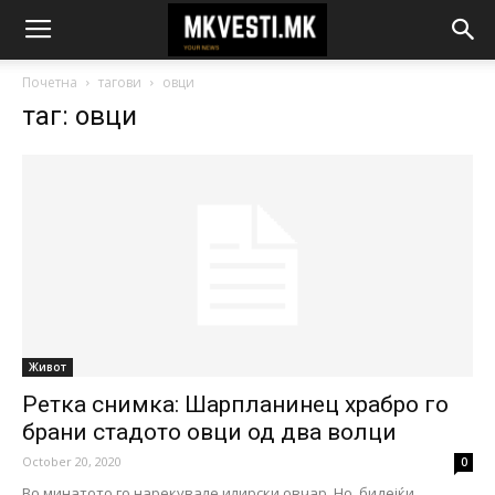
Почетна
тагови
овци
таг: овци
Живот
Ретка снимка: Шарпланинец храбро го
брани стадото овци од два волци
October 20, 2020
0
Во минатото го нарекувале илирски овчар. Но, бидејќи