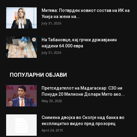
ИЗБОР НА УРЕДНИКОТ
Трамп: Постигнат е историски договор за
целосно разоружување на Хамас
July 31, 2026
Митева: Потврден новиот состав на ИК на
Унија на жени на...
July 31, 2026
На Табановце, кај грчки државјанин
најдени 64.000 евра
July 31, 2026