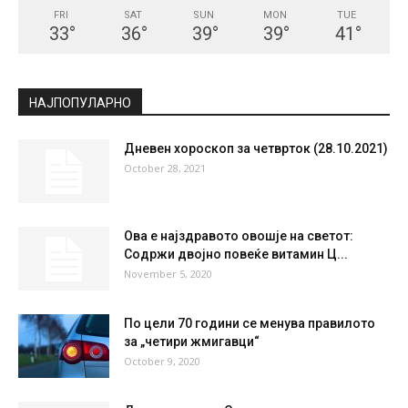
FRI
SAT
SUN
MON
TUE
33
°
36
°
39
°
39
°
41
°
НАЈПОПУЛАРНО
Дневен хороскоп за четврток (28.10.2021)
October 28, 2021
Ова е најздравото овошје на светот:
Содржи двојно повеќе витамин Ц...
November 5, 2020
По цели 70 години се менува правилото
за „четири жмигавци“
October 9, 2020