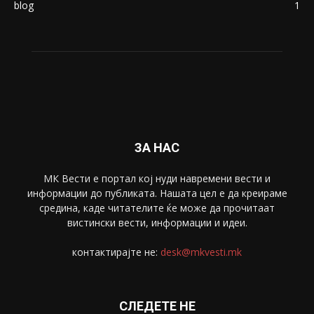
blog
1
ЗА НАС
МК Вести е портал коj нуди навремени вести и
информации до публиката. Нашата цел е да креираме
средина, каде читателите ќе може да прочитаат
вистински вести, информации и идеи.
контактирајте не:
desk@mkvesti.mk
СЛЕДЕТЕ НЕ