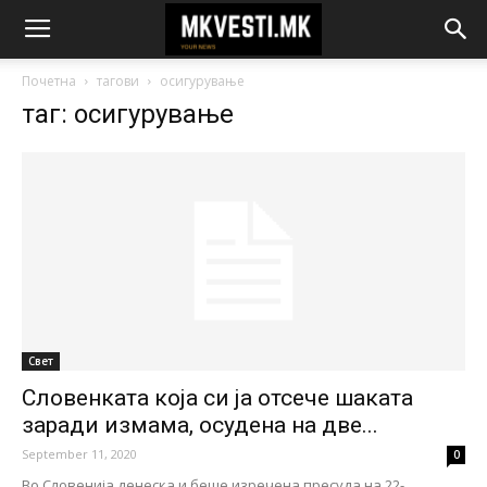
Почетна
тагови
осигурување
таг: осигурување
Свет
Словенката која си ја отсече шаката
заради измама, осудена на две...
September 11, 2020
0
Во Словенија денеска и беше изречена пресуда на 22-