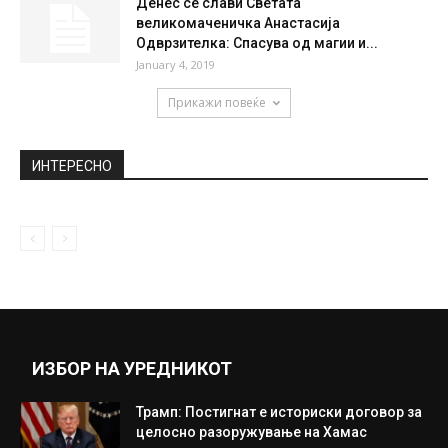
Денес се слави Светата
великомаченичка Анастасија
Одврзителка: Спасува од магии и...
January 4, 2019
Прикажи повеќе
ИНТЕРЕСНО
ИЗБОР НА УРЕДНИКОТ
Трамп: Постигнат е историски договор за
целосно разоружување на Хамас