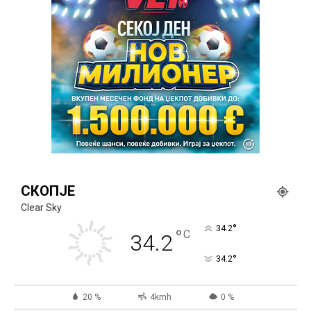
СКОПЈЕ
Clear Sky
°
34.2
°
C
34.2
°
34.2
20 %
4kmh
0 %