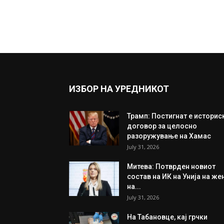
ИЗБОР НА УРЕДНИКОТ
Трамп: Постигнат е историс
договор за целосно
разоружување на Хамас
July 31, 2026
Митева: Потврден новиот
состав на ИК на Унија на же
на...
July 31, 2026
На Табановце, кај грчки