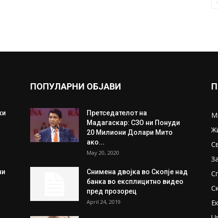
ПОПУЛАРНИ ОБЈАВИ
П
ки
Претседателот на
М
Мадагаскар: СЗО ни Понуди
Ж
20 Милиони Долари Мито
ако...
С
May 20, 2020
З
ни
Снимена двојка во Скопје над
С
банка во експлицитно видео
С
пред прозорец
April 24, 2019
Е
U