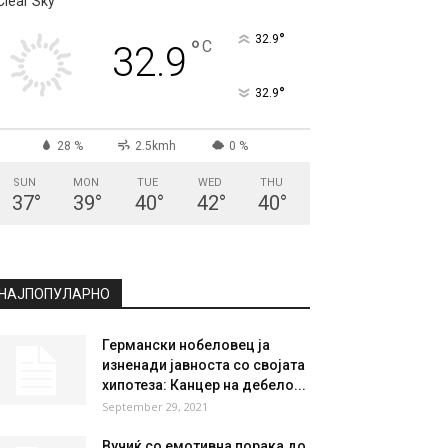
Clear Sky
°
32.9
°
C
32.9
°
32.9
28 %
2.5kmh
0 %
SUN
MON
TUE
WED
THU
37
°
39
°
40
°
42
°
40
°
НАЈПОПУЛАРНО
Германски нобеловец ја
изненади јавноста со својата
хипотеза: Канцер на дебело...
September 29, 2021
Вучиќ со емотивна порака до