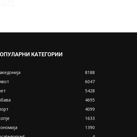
ОПУЛАРНИ КАТЕГОРИИ
акедонија
8188
ивот
6047
вет
5428
абава
4695
порт
4099
копје
1633
кономија
1390
ncategorised
4