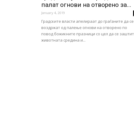
палат огнови на отворено за...
January 4, 2019
Градските власти апелираат до граѓаните да се
воздржат од палење огнови на отворено по
повод божикните празници со цел да се зашти
животната средина и...