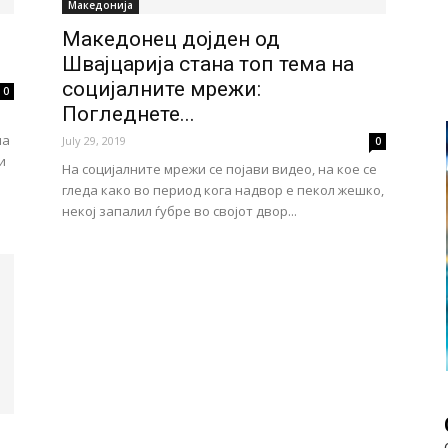
Македонија
Македонец дојден од
Швајцарија стана топ тема на
социјалните мрежи:
0
Погледнете...
на
July 29, 2019
0
и
На социјалните мрежи се појави видео, на кoе се
гледа како во период кога надвор е пекол жешко,
некој запалил ѓубре во својот двор...