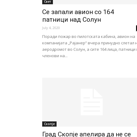
Свет
Се запали авион со 164
патници над Солун
July 4, 2020
Поради пожар во пилотската кабина, авион на
компанијата „Рајанер“ вчера принудно слетал 
аеродромот во Солун, а сите 164 лица, патници 
членови на...
Скопје
Град Скопје апелира да не се