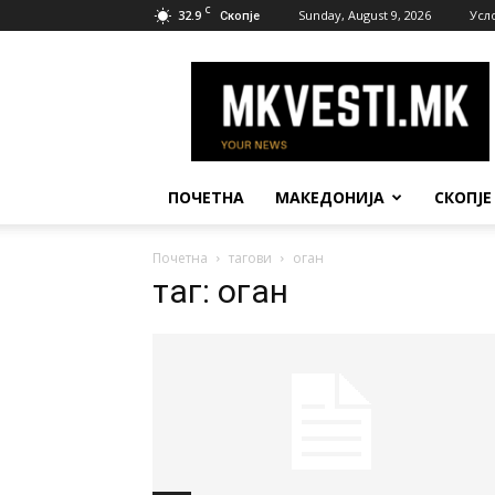
C
32.9
Sunday, August 9, 2026
Усл
Скопје
МК
Вести
ПОЧЕТНА
МАКЕДОНИЈА
СКОПЈЕ
Почетна
тагови
оган
таг: оган