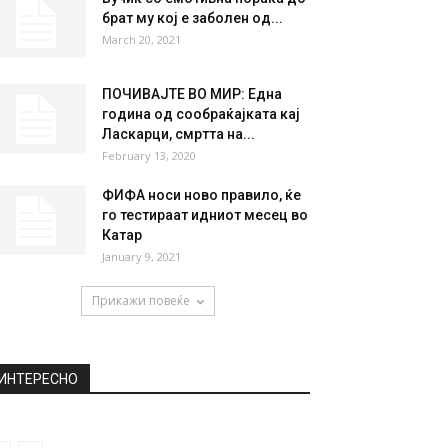
брат му кој е заболен од...
March 20, 2021
ПОЧИВАЈТЕ ВО МИР: Една
година од сообраќајката кај
Ласкарци, смртта на...
February 13, 2020
ФИФА носи ново правило, ќе
го тестираат идниот месец во
Катар
January 9, 2021
Прикажи повеќе
ИНТЕРЕСНО