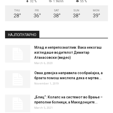
СКОПЈЕ
Broken Clouds
°
28.6
°
C
28.6
°
28.6
32 %
1.9kmh
55 %
THU
FRI
SAT
SUN
MON
28
°
36
°
38
°
38
°
39
°
НАЈПОПУЛАРНО
Млад и непрепознатлив: Вака некогаш
изгледаше водителот Димитар