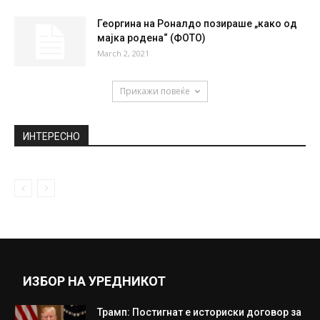
Атанасовски (видео)
March 6, 2020
Оваа девојка направила сообраќајка, а
брзата помош мислела дека е мртва...
November 1, 2019
„Блиц“: Колапс на системот во Врање –
преполни болници, а Македонците...
March 5, 2021
Георгина на Роналдо позираше „како од
мајка родена“ (ФОТО)
March 2, 2021
Прикажи повеќе
ИНТЕРЕСНО