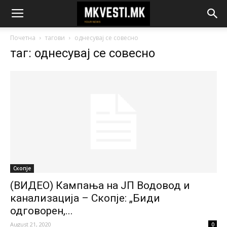
Почетна
тагови
однесувај се совесно
таг: однесувај се совесно
Скопје
(ВИДЕО) Кампања на ЈП Водовод и
канализација – Скопје: „Биди
одговорен,...
August 21, 2020
0