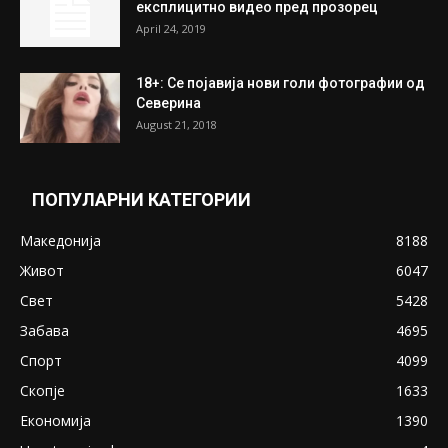
July 31, 2026
ПОПУЛАРНИ ОБЈАВИ
Претседателот на Мадагаскар: СЗО ни
Понуди 20 Милиони Долари Мито ако...
May 20, 2020
Снимена двојка во Скопје над банка во
експлицитно видео пред прозорец
April 24, 2019
18+: Се појавија нови голи фотографии од
Северина
August 21, 2018
ПОПУЛАРНИ КАТЕГОРИИ