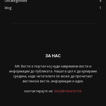
Македонија
8188
Живот
6047
Свет
5428
Забава
4695
Спорт
4099
Скопје
1633
Економија
1390
Uncategorised
4
blog
1