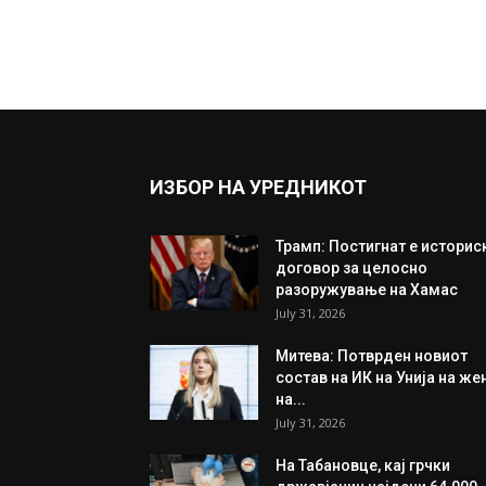
ИЗБОР НА УРЕДНИКОТ
Трамп: Постигнат е историс
договор за целосно
разоружување на Хамас
July 31, 2026
Митева: Потврден новиот
состав на ИК на Унија на же
на...
July 31, 2026
На Табановце, кај грчки