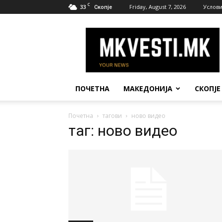
C
33
Friday, August 7, 2026
Услови
Скопје
МК
Вести
ПОЧЕТНА
МАКЕДОНИЈА
СКОПЈЕ
Почетна
тагови
ново видео
таг: ново видео