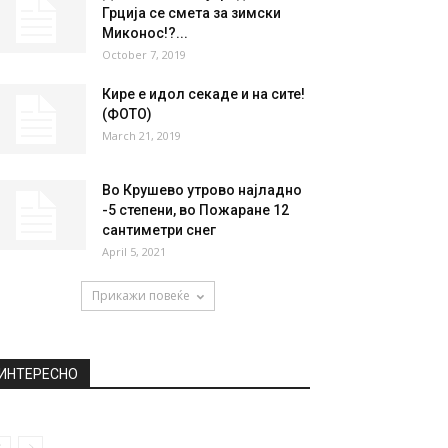
Грција се смета за зимски
Миконос!?...
October 7, 2019
Кире е идол секаде и на сите!
(ФОТО)
March 21, 2019
Во Крушево утрово најладно
-5 степени, во Пожаране 12
сантиметри снег
April 5, 2021
Прикажи повеќе
ИНТЕРЕСНО