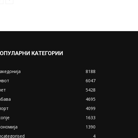
ОПУЛАРНИ КАТЕГОРИИ
акедонија
8188
ивот
6047
вет
5428
абава
4695
порт
4099
копје
1633
кономија
1390
ncategorised
4