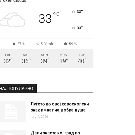
Broken Clouds
°
33
°
C
33
°
33
27 %
5.3kmh
59 %
FRI
SAT
SUN
MON
TUE
32
°
36
°
39
°
39
°
40
°
НАЈПОПУЛАРНО
Луѓето во овој хороскопски
знак имаат најдобра душа
July 4, 2019
Дали знаете кој град во