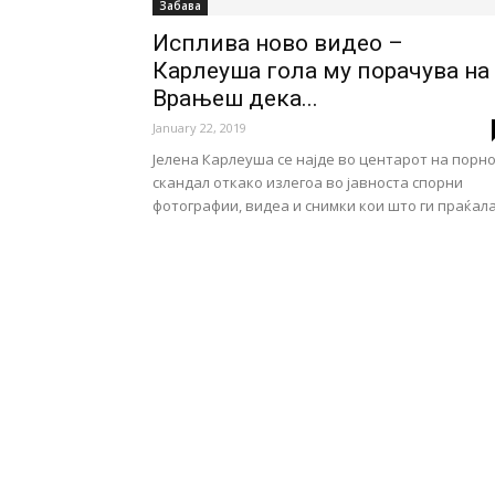
Забава
Исплива ново видео –
Карлеуша гола му порачува на
Врањеш дека...
January 22, 2019
Јелена Карлеуша се најде во центарот на порн
скандал откако излегоа во јавноста спорни
фотографии, видеа и снимки кои што ги праќала.