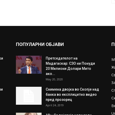
ПОПУЛАРНИ ОБЈАВИ
П
ки
Претседателот на
М
Мадагаскар: СЗО ни Понуди
Ж
20 Милиони Долари Мито
ако...
С
May 20, 2020
З
ни
Снимена двојка во Скопје над
С
банка во експлицитно видео
С
пред прозорец
April 24, 2019
Е
U