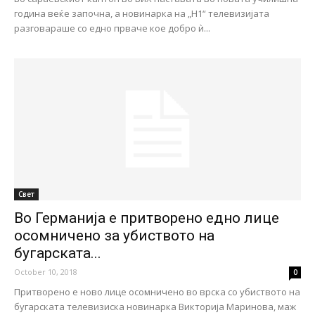
година веќе започна, а новинарка на „Н1“ телевизијата
разговараше со едно прваче кое добро ѝ...
Свет
Во Германија е притворено едно лице
осомничено за убиството на
бугарската...
October 10, 2018
0
Притворено е ново лице осомничено во врска со убиството на
бугарската телевизиска новинарка Викторија Маринова, маж