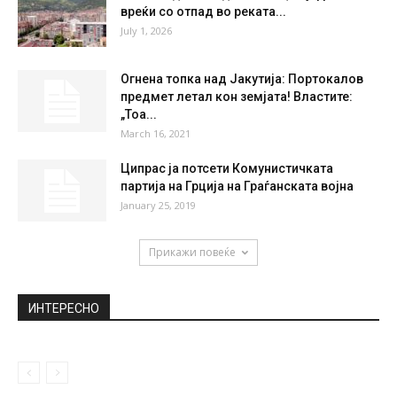
вреќи со отпад во реката...
July 1, 2026
Огнена топка над Јакутија: Портокалов
предмет летал кон земјата! Властите:
„Тоа...
March 16, 2021
Ципрас ја потсети Комунистичката
партија на Грција на Граѓанската војна
January 25, 2019
Прикажи повеќе
ИНТЕРЕСНО