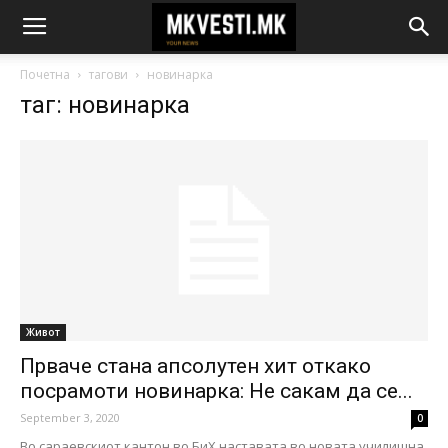
Почетна
тагови
новинарка
таг: новинарка
Живот
Прваче стана апсолутен хит откако
посрамоти новинарка: Не сакам да се...
September 3, 2020
0
Во сараевскиот кантон во БиХ наставата во новата училишна