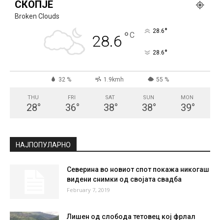
СКОПЈЕ
Broken Clouds
°
28.6
°
C
28.6
°
28.6
32 %
1.9kmh
55 %
THU
FRI
SAT
SUN
MON
28
°
36
°
38
°
38
°
39
°
НАЈПОПУЛАРНО
Северина во новиот спот покажа никогаш
видени снимки од својата свадба
February 7, 2019
Лишен од слобода тетовец кој фрлал