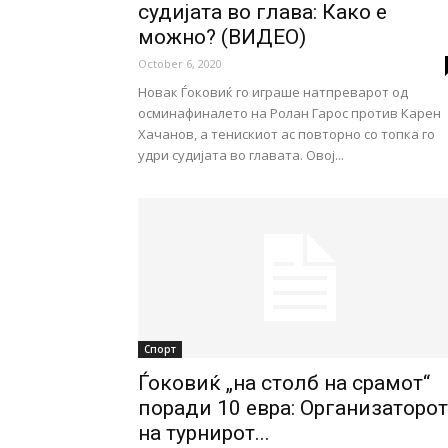
судијата во глава: Како е
можно? (ВИДЕО)
October 6, 2020
Новак Ѓоковиќ го играше натпреварот од
осминафиналето на Ролан Гарос против Карен
Хачанов, а тенискиот ас повторно со топка го
удри судијата во главата. Овој...
Спорт
Ѓоковиќ „на столб на срамот“
поради 10 евра: Организаторот
на турнирот...