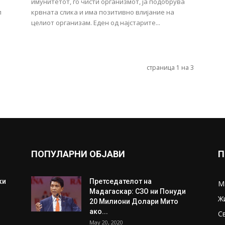
имунитетот, го чисти организмот, ја подобрува
л
крвната слика и има позитивно влијание на
целиот организам. Еден од најстарите...
страница 1 на 3
ПОПУЛАРНИ ОБЈАВИ
П
ки
Претседателот на
М
Мадагаскар: СЗО ни Понуди
Ж
20 Милиони Долари Мито
ако...
С
May 20, 2020