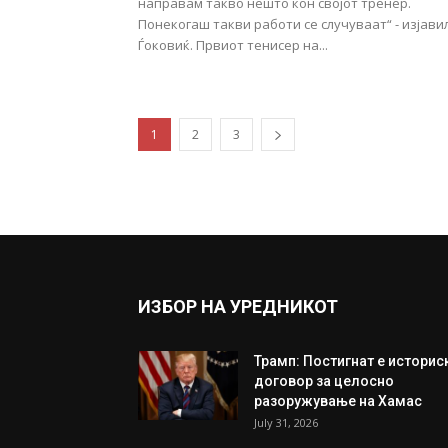
направам такво нешто кон својот тренер.
Понекогаш такви работи се случуваат“ - изјави
Ѓоковиќ. Првиот тенисер на...
1
2
3
ИЗБОР НА УРЕДНИКОТ
Трамп: Постигнат е историс
договор за целосно
разоружување на Хамас
July 31, 2026