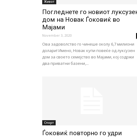
Живот
Погледнете го новиот луксузе
дом на Новак Ѓоковиќ во
Мајами
November 3, 2020
Oва задоволство го чинеше околу 6,7 милиони
долари! Имено, Новак купи повеќе од луксузен
дом за своето семејство во Мајами, кој содржи
два приватни базени,...
Спорт
Ѓоковиќ повторно го удри