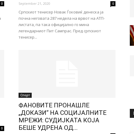
September 21, 2020
0
0
Српскиот тенисер Новак Ѓоковиќ денеска ја
а
почна неговата 287 недела на врвот на АТП-
листата, па така официјално го мина
легендарниот Пит Сампрас. Пред српскиот
тенисер...
Спорт
ФАНОВИТЕ ПРОНАШЛЕ
„ДОКАЗИ“ НА СОЦИЈАЛНИТЕ
МРЕЖИ: СУДИЈКАТА КОЈА
БЕШЕ УДРЕНА ОД...
0