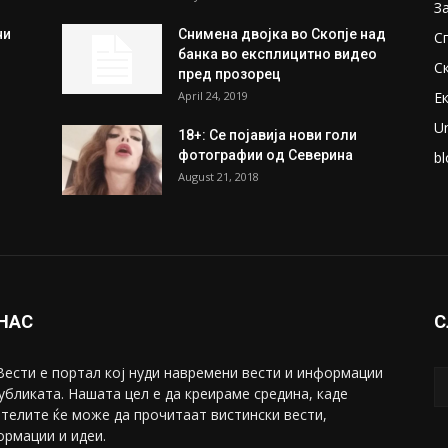
З
ни
Снимена двојка во Скопје над
С
банка во експлицитно видео
С
пред прозорец
April 24, 2019
Е
U
18+: Се појавија нови голи
фотографии од Северина
bl
August 21, 2018
 НАС
С
ести е портал коj нуди навремени вести и информации
убликата. Нашата цел е да креираме средина, каде
телите ќе може да прочитаат вистински вести,
рмации и идеи.