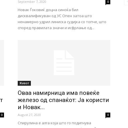
September 7, 2020
0
Новак Ѓоковиќ доцна синоќа бил
дисквалификуван од УС Опен затоа што
ненамерно удрил линиска судијка со топче, што
според правилата значи и исфрлање од...
Живот
Оваа намирница има повеќе
т
железо од спанаќот: Ја користи
и Новак...
August 27, 2020
0
0
Спирулина е алга која што го подигнува