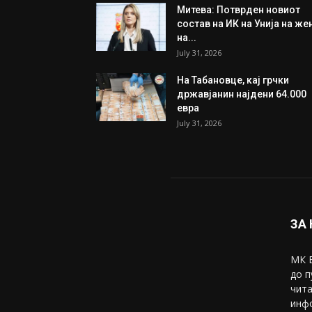
Митева: Потврден новиот
состав на ИК на Унија на же
на...
July 31, 2026
На Табановце, кај грчки
државјанин најдени 64.000
евра
July 31, 2026
ЗА
МК В
до п
чита
инфо