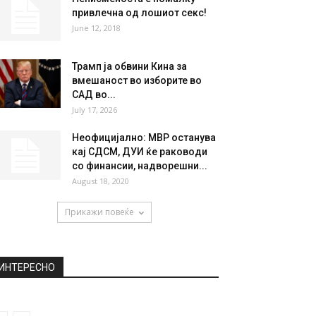
НАЈПОПУЛАРНО
Ќе ја оправдате или обвините:
Причината поради која
Саманта одбила да...
November 29, 2018
Неписменоста е помалку
привлечна од лошиот секс!
June 12, 2018
Трамп ја обвини Кина за
вмешаност во изборите во
САД во...
July 17, 2026
Неофицијално: МВР останува