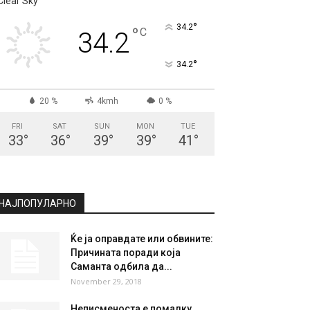
СКОПЈЕ
Clear Sky
°
34.2
°
C
34.2
°
34.2
20 %
4kmh
0 %
FRI
SAT
SUN
MON
TUE
33
°
36
°
39
°
39
°
41
°