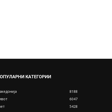
ОПУЛАРНИ КАТЕГОРИИ
акедонија
8188
ивот
6047
вет
5428