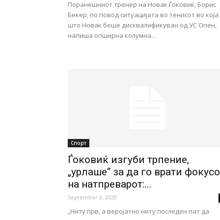
Поранешниот тренер на Новак Ѓоковиќ, Борис
Бекер, по повод ситуацијата во тенисот во која
што Новак беше дисквалификуван од УС Опен,
напиша опширна колумна...
Спорт
Ѓоковиќ изгуби трпение,
„урлаше“ за да го врати фокусо
на натпреварот:...
September 2, 2020
„Ниту прв, а веројатно ниту последен пат да