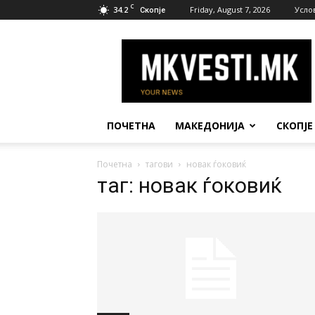
C
34.2
Friday, August 7, 2026
Усло
Скопје
МК
Вести
ПОЧЕТНА
МАКЕДОНИЈА
СКОПЈЕ
Почетна
тагови
новак ѓоковиќ
таг: новак ѓоковиќ