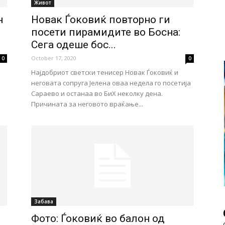
Живот
н
Новак Ѓоковиќ повторно ги
посети пирамидите во Босна:
Сега одеше бос...
October 17, 2020
0
0
Најдобриот светски тенисер Новак Ѓоковиќ и
неговата сопруга Јелена оваа недела го посетија
Сараево и останаа во БиХ неколку дена.
Причината за неговото враќање...
Забава
Фото: Ѓоковиќ во балон од