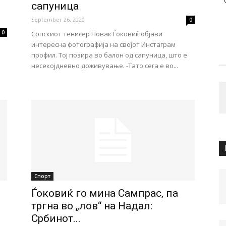
сапуница
September 26, 2020
0
0
Српскиот тенисер Новак Ѓоковиќ објави
интересна фотографија на својот Инстаграм
профил. Тој позира во балон од сапуница, што е
несекојдневно доживување. -Тато сега е во...
Спорт
Ѓоковиќ го мина Сампрас, па
тргна во „лов“ на Надал:
Србинот...