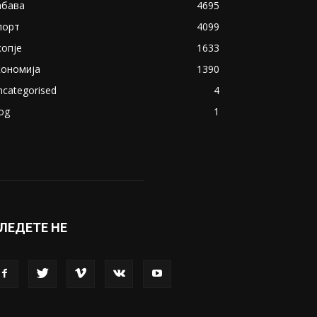
абава
4695
порт
4099
копје
1633
кономија
1390
ncategorised
4
og
1
ЛЕДЕТЕ НЕ