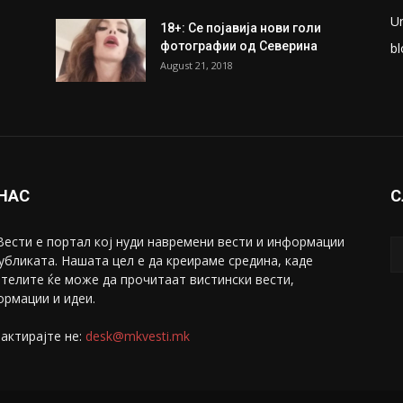
ки
Претседателот на
М
Мадагаскар: СЗО ни Понуди
Ж
20 Милиони Долари Мито
ако...
С
May 20, 2020
З
ни
Снимена двојка во Скопје над
С
банка во експлицитно видео
С
пред прозорец
April 24, 2019
Е
U
18+: Се појавија нови голи
фотографии од Северина
bl
August 21, 2018