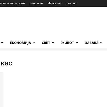
лови за користење
Импресум
Маркетинг
Контакт
ЕКОНОМИЈА
СВЕТ
ЖИВОТ
ЗАБАВА
икас