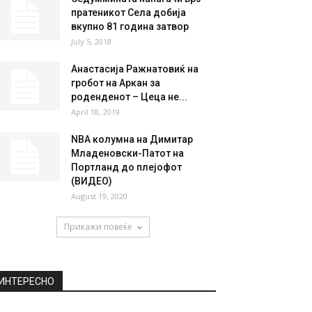
НАЈПОПУЛАРНО
РФМ пресече: Донесе одлука
каде ќе се брка одмазда
против Грција
April 4, 2019
Седуммината напаѓачи врз
пратеникот Села добија
вкупно 81 година затвор
July 5, 2018
Анастасија Ражнатовиќ на
гробот на Аркан за
роденденот – Цеца не...
April 18, 2019
NBA колумна на Димитар