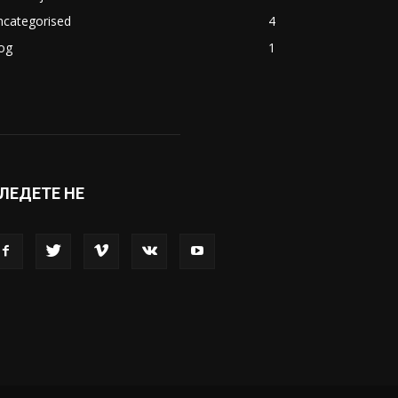
акедонија
8188
ивот
6047
вет
5428
абава
4695
порт
4099
копје
1633
кономија
1390
ncategorised
4
og
1