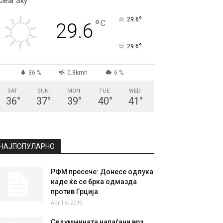
СКОПЈЕ
Clear Sky
°
29.6
°
C
29.6
°
29.6
36 %
0.8kmh
6 %
SAT
SUN
MON
TUE
WED
36
°
37
°
39
°
40
°
41
°