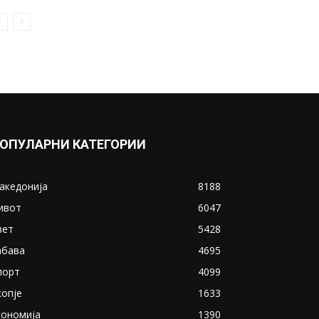
Младеновски-Патот на
Портланд до плејофот
(ВИДЕО)
August 19, 2020
Прикажи повеќе
ИНТЕРЕСНО
ОПУЛАРНИ КАТЕГОРИИ