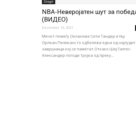
Спорт
NBA-Неверојатен шут за побед
(ВИДЕО)
December 16, 2021
Мечот помеѓу Оклахома Сити Тандер и Њу
Орлеан Пеликанс го одбележа една од најлудит
завршници кој се паметат.Откако Шеј Гилгес-
Александер погоди тројка од преку...