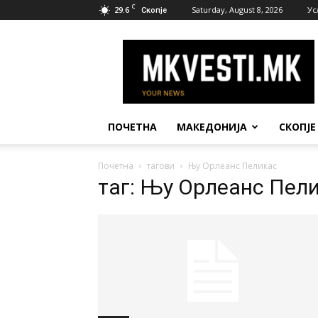
C
29.6
Saturday, August 8, 2026
Ус
Скопје
МК
Вести
ПОЧЕТНА
МАКЕДОНИЈА
СКОПЈЕ
Почетна
тагови
Њу Орлеанс Пеликас
таг: Њу Орлеанс Пел