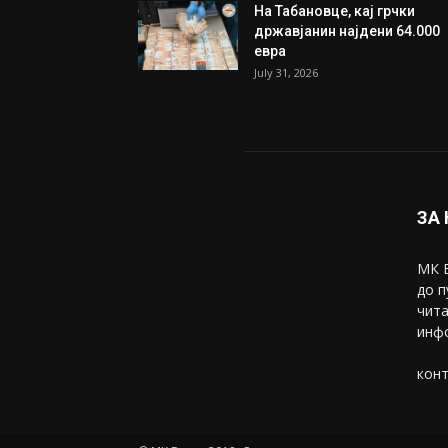
Трамп: Постигнат е историс
договор за целосно
разоружување на Хамас
July 31, 2026
Митева: Потврден новиот
состав на ИК на Унија на же
на...
July 31, 2026
На Табановце, кај грчки
државјанин најдени 64.000
евра
July 31, 2026