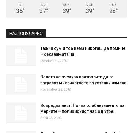
FRI
SAT
SUN
MON
TUE
35
°
37
°
39
°
39
°
28
°
НАЈПОПУЛАРНО
Тажна сум и тоа нема никогаш да помине
– сеќавањата на...
October 16, 2020
Власта не очекува притворите да го
загрозат мнозинството за уставни измени
November 26, 2018
Вонредна вест: Почна олабавувањето на
мерките – полицискиот час од утре...
April 22, 2020