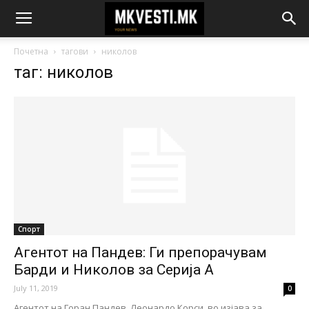
Почетна
тагови
николов
таг: николов
Спорт
Агентот на Пандев: Ги препорачувам
Барди и Николов за Серија А
July 11, 2019
0
Агентот на Горан Пандев, Леонардо Корси, во изјава за