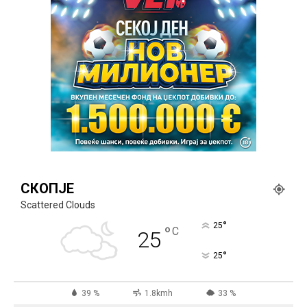
СКОПЈЕ
Scattered Clouds
°
25
°
C
25
°
25
39 %
1.8kmh
33 %