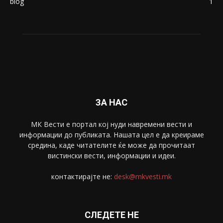
blog
1
ЗА НАС
МК Вести е портал коj нуди навремени вести и
информации до публиката. Нашата цел е да креираме
средина, каде читателите ќе може да прочитаат
вистински вести, информации и идеи.
контактирајте не:
desk@mkvesti.mk
СЛЕДЕТЕ НЕ