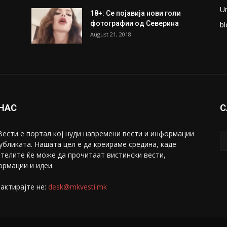
U
18+: Се појавија нови голи
фотографии од Северина
bl
August 21, 2018
 НАС
С
ести е портал коj нуди навремени вести и информации
убликата. Нашата цел е да креираме средина, каде
телите ќе може да прочитаат вистински вести,
рмации и идеи.
актирајте не:
desk@mkvesti.mk