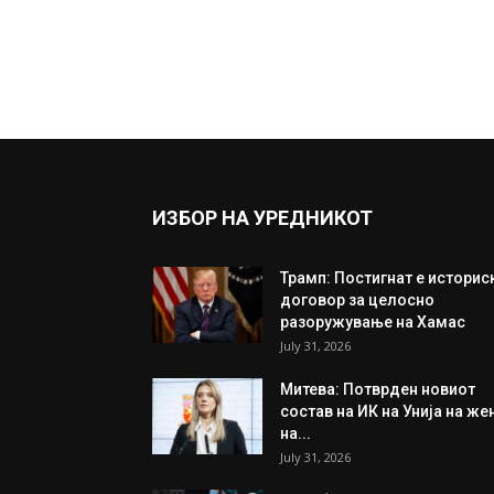
ИЗБОР НА УРЕДНИКОТ
Трамп: Постигнат е историс
договор за целосно
разоружување на Хамас
July 31, 2026
Митева: Потврден новиот
состав на ИК на Унија на же
на...
July 31, 2026