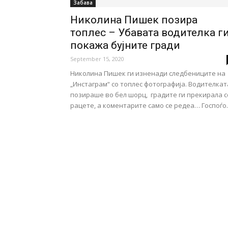
Забава
Николина Пишек позира
топлес – Убавата водителка г
покажа бујните гради
September 15, 2020
Николина Пишек ги изненади следбениците на
„Инстаграм“ со топлес фотографија. Водителкат
позираше во бел шорц, градите ги прекирала с
рацете, а коментарите само се редеа… Госпоѓо..