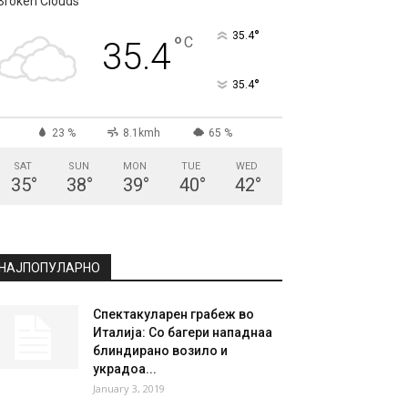
Broken Clouds
°
35.4
°
C
35.4
°
35.4
23 %
8.1kmh
65 %
SAT
SUN
MON
TUE
WED
35
°
38
°
39
°
40
°
42
°
НАЈПОПУЛАРНО
Спектакуларен грабеж во
Италија: Со багери нападнаа
блиндирано возило и
украдоа...
January 3, 2019