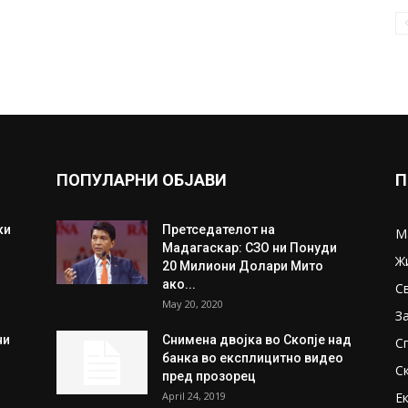
ПОПУЛАРНИ ОБЈАВИ
П
ки
Претседателот на
М
Мадагаскар: СЗО ни Понуди
Ж
20 Милиони Долари Мито
ако...
С
May 20, 2020
З
ни
Снимена двојка во Скопје над
С
банка во експлицитно видео
С
пред прозорец
April 24, 2019
Е