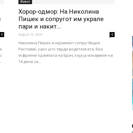
Живот
Хорор-одмор: На Николина
и
Пишек и сопругот им украле
пари и накит...
August 10, 2020
0
0
Николина Пишек и нејзиниот сопруг Видое
а
Ристовиќ, како што тврди водителката, беа
о
исфрлени од вилата на Брач, која ја изнајмиле на
.
14 дена за...