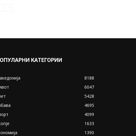
ОПУЛАРНИ КАТЕГОРИИ
акедонија
8188
ивот
6047
вет
5428
абава
4695
порт
4099
копје
1633
кономија
1390