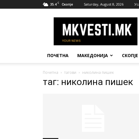
C
35.4
Saturday, August 8, 2026
Ус
Скопје
МК
Вести
ПОЧЕТНА
МАКЕДОНИЈА
СКОПЈЕ
Почетна
тагови
николина пишек
таг: николина пишек