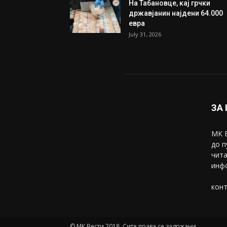
На Табановце, кај грчки
државјанин најдени 64.000
евра
July 31, 2026
ЗА
МК В
до п
чита
инфо
конт
© МК Вести 2018. Сите права се задржани.