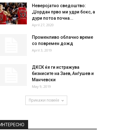
Неверојатно сведоштво:
„Џордан прво ми удри бокс, а
дури потоа почна...
April 27, 2020
Променливо облачно време
со повремен дожд
April 3, 2019
ДКСК ќе ги истражува
бизнисите на Заев, Анѓушев и
Манчевски
May 9, 2019
Прикажи повеќе
ИНТЕРЕСНО