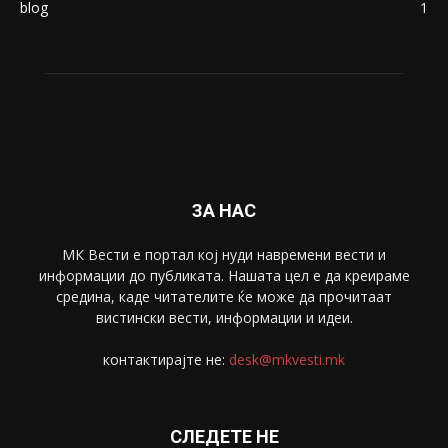
blog
1
ЗА НАС
МК Вести е портал коj нуди навремени вести и
информации до публиката. Нашата цел е да креираме
средина, каде читателите ќе може да прочитаат
вистински вести, информации и идеи.
контактирајте не:
desk@mkvesti.mk
СЛЕДЕТЕ НЕ