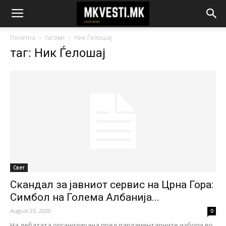
Почетна
тагови
Ник Ѓелошај
таг: Ник Ѓелошај
Свет
Скандал за јавниот сервис на Црна Гора:
Симбол на Голема Албанија...
August 23, 2020
0
На дебатата организирана пред парламентарните избори во