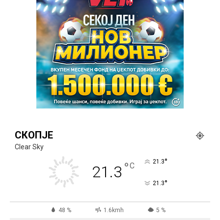
СКОПЈЕ
Clear Sky
°
21.3
°
C
21.3
°
21.3
48 %
1.6kmh
5 %