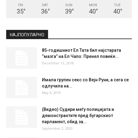
FRI
SAT
SUN
MON
TUE
35
°
36
°
39
°
40
°
40
°
НАЈПОПУЛАРНО
85-годишниот Ел Тата бил наjстарата
“мазга” на Ел Чапо: Пренел повеќе...
December 12, 2018
Имала групен секс со Вејн Руни, а сега се
одлучила на...
May 6, 2019
(Видео) Судири меѓу полицијата и
демонстрантите пред бугарскиот
парламент, обид за...
September 2, 2020