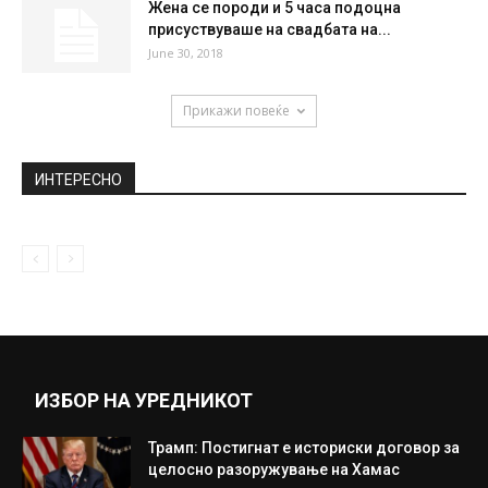
Уште една болест се додава на списокот,
а сите сме изложени...
May 29, 2019
Ердоган: Ќе го мобилизирам целиот свет
против Израел
May 11, 2021
Жена се породи и 5 часа подоцна
присуствуваше на свадбата на...
June 30, 2018
Прикажи повеќе
ИНТЕРЕСНО