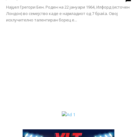
Најџел Грегори Бен. Роден на 22 јануари 1964, Илфорд (источен
Лондон) во семејство каде е најмладиот од 7 браќа. Овој
исклучително талентиран борец е...