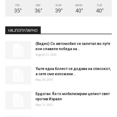
СКОПЈЕ
Clear Sky
°
21.3
°
C
21.3
°
21.3
48 %
1.6kmh
5 %
FRI
SAT
SUN
MON
TUE
35
°
36
°
39
°
40
°
40
°
НАЈПОПУЛАРНО
(Видео) Со автомобил се залетал во луѓе
кои славеле победа на...
August 31, 2020