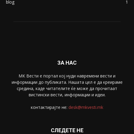
Македонија
8188
Живот
6047
Свет
5428
Забава
4695
Спорт
4099
Скопје
1633
Економија
1390
Uncategorised
4
blog
1
ЗА НАС