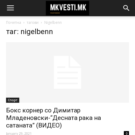
Почетна
тагови
Nigelbenn
таг: nigelbenn
Спорт
Бокс корнер со Димитар
Младеновски-“Десната рака на
сатаната” (ВИДЕО)
January 29, 2021
0