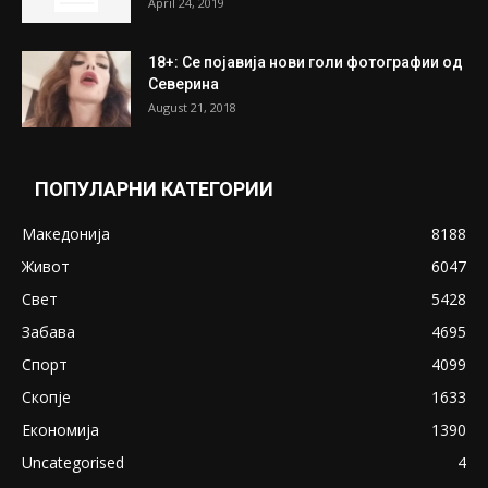
ПОПУЛАРНИ ОБЈАВИ
Претседателот на Мадагаскар: СЗО ни
Понуди 20 Милиони Долари Мито ако...
May 20, 2020
Снимена двојка во Скопје над банка во
експлицитно видео пред прозорец
April 24, 2019
18+: Се појавија нови голи фотографии од
Северина
August 21, 2018
ПОПУЛАРНИ КАТЕГОРИИ