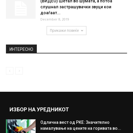
(ВИДЕО) Шетал во шумата, а потоа
слушнал застрашувачки звуци кои
доаѓаат...
December 8, 2019
Прикажи повеќе
ИНТЕРЕСНО
ИЗБОР НА УРЕДНИКОТ
Одлична вест од РКЕ: Значително
намалување на цените на горивата во...