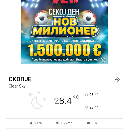
СКОПЈЕ
Clear Sky
°
28.4
°
C
28.4
°
28.4
34 %
1.2kmh
6 %