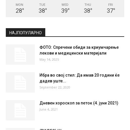
MON
TUE
WED
THU
FRI
28
°
38
°
39
°
38
°
37
°
НАЈПОПУЛАРНО
ФОТО: Спречени обиди за криумчарење
лекови и медицински материјали
May 14, 2025
Ибра во свој стил: Да имав 20 години ќе
дадев уште...
September 22, 2020
Дневен хороскоп за петок (4. јуни 2021)
June 4, 2021