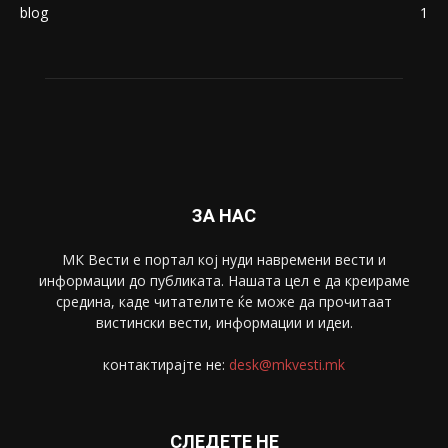
blog
1
ЗА НАС
МК Вести е портал коj нуди навремени вести и
информации до публиката. Нашата цел е да креираме
средина, каде читателите ќе може да прочитаат
вистински вести, информации и идеи.
контактирајте не:
desk@mkvesti.mk
СЛЕДЕТЕ НЕ