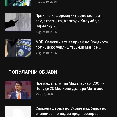
August 10, 2026
Првични информации после силниот
земјотрес што ја погоди Колумбија:
Најмалку 20...
August 10, 2026
МВР: Селекцијата за прием во Средното
полициско училиште „7-ми Мај“ се...
August 10, 2026
ПОПУЛАРНИ ОБЈАВИ
Претседателот на Мадагаскар: СЗО ни
Понуди 20 Милиони Долари Мито ако...
May 20, 2020
Снимена двојка во Скопје над банка во
експлицитно видео пред прозорец