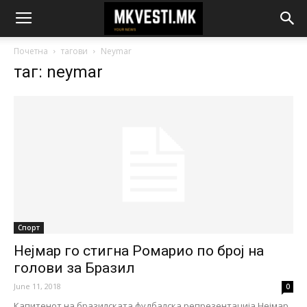
Почетна
тагови
Neymar
таг: neymar
Спорт
Нејмар го стигна Ромарио по број на
голови за Бразил
June 11, 2018
0
Капитенот на бразилската фудбалска репрезентација Нејмар