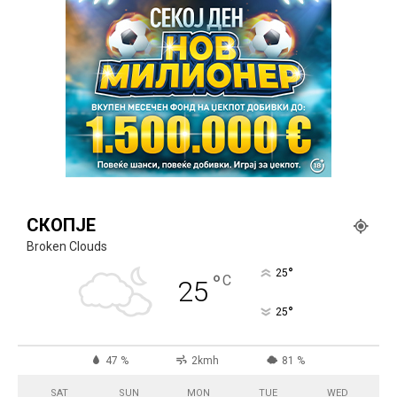
СКОПЈЕ
Broken Clouds
°
25
°
C
25
°
25
47 %
2kmh
81 %
SAT
SUN
MON
TUE
WED