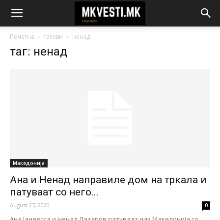
Почетна
тагови
ненад
таг: ненад
Македонија
Ана и Ненад направиле дом на тркала и
патуваат со него...
August 27, 2020
0
Ана Јаневска и Ненад Лазаров патуваат низ Македонија со