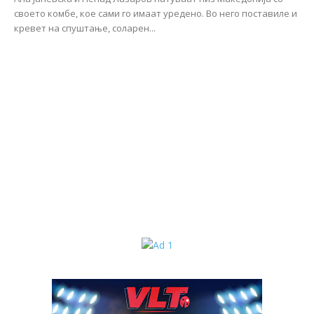
своето комбе, кое сами го имаат уредено. Во него поставиле и
кревет на спуштање, соларен...