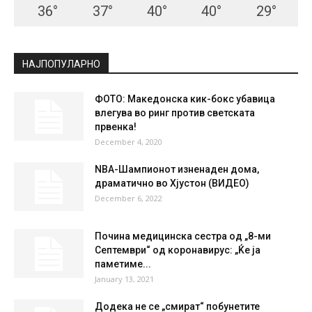
36
°
37
°
40
°
40
°
29
°
НАЈПОПУЛАРНО
ФОТО: Македонска кик-бокс убавица
влегува во ринг против светската
првенка!
December 4, 2020
NBA-Шампионот изненаден дома,
драматично во Хјустон (ВИДЕО)
December 6, 2022
Почина медицинска сестра од „8-ми
Септември“ од коронавирус: „Ќе ја
паметиме...
January 13, 2021
Додека не се „смират“ побунетите