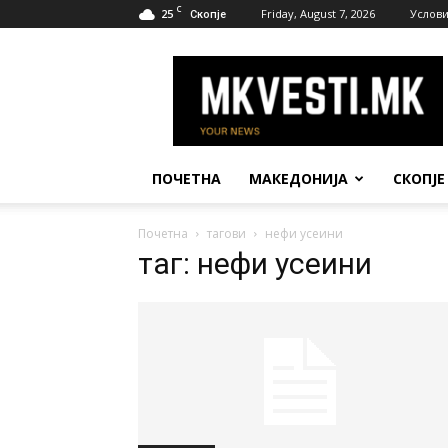
C
25
Friday, August 7, 2026
Услови
Скопје
МК
Вести
ПОЧЕТНА
МАКЕДОНИЈА
СКОПЈЕ
Почетна
тагови
нефи усеини
таг: нефи усеини