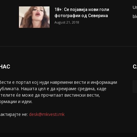
ки
Претседателот на
М
Мадагаскар: СЗО ни Понуди
Ж
20 Милиони Долари Мито
ако...
С
May 20, 2020
З
ни
Снимена двојка во Скопје над
С
банка во експлицитно видео
С
пред прозорец
April 24, 2019
Е
U
18+: Се појавија нови голи
фотографии од Северина
bl
August 21, 2018