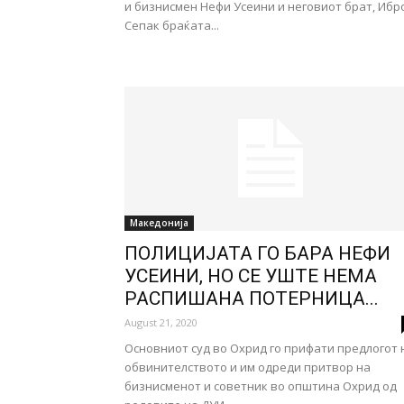
и бизнисмен Нефи Усеини и неговиот брат, Ибр
Сепак браќата...
Македонија
ПОЛИЦИЈАТА ГО БАРА НЕФИ
УСЕИНИ, НО СЕ УШТЕ НЕМА
РАСПИШАНА ПОТЕРНИЦА...
August 21, 2020
Основниот суд во Охрид го прифати предлогот 
обвинителството и им одреди притвор на
бизнисменот и советник во општина Охрид од