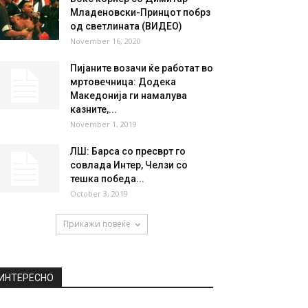
НАЈПОПУЛАРНО
Чудо од дете: На осум години
завршил средно училиште и
запишал...
June 30, 2018
Бокс корнер со Димитар
Младеновски-Принцот побрз
од светлината (ВИДЕО)
November 16, 2020
Пијаните возачи ќе работат во
мртовечница: Додека
Македонија ги намалува
казните,...
November 1, 2019