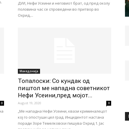
о.
ДУИ, Нефи Усеини и неговиот брат, од пред околу
половина час се спроведени во притвор во
Охрид,...
Македонија
Топалоски: Со кундак од
пиштол ме нападна советникот
Нефи Усеини,пред мојот...
August 19, 2020
0
0
на
„Ме нападна Нефи Усеини, квази криминалецот
кој го опостуши цел град. Инцидентот настана
поради Зоре Темелковски пишува Охрид 1. Јас