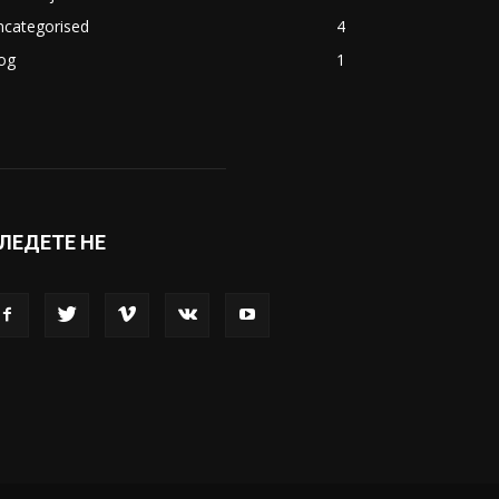
акедонија
8188
ивот
6047
вет
5428
абава
4695
порт
4099
копје
1633
кономија
1390
ncategorised
4
og
1