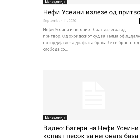
Македонија
Нефи Усеини излезе од притв
September 11, 2020
Нефи Усеини и неговиот брат излегоа од
притвор. Од охридскиот суд за Телма официјал
потврдија дека двајцата браќа ќе се бранат од
слобода со...
Македонија
Видео: Багери на Нефи Усеини
копаат песок за неговата база