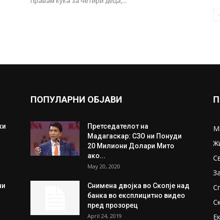
правам куќа за четири деца,...
ПОПУЛАРНИ ОБЈАВИ
П