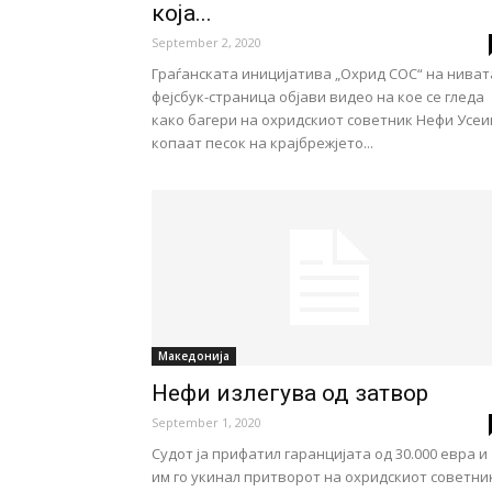
која...
September 2, 2020
Граѓанската иницијатива „Охрид СОС“ на ниват
фејсбук-страница објави видео на кое се гледа
како багери на охридскиот советник Нефи Усеи
копаат песок на крајбрежјето...
Македонија
Нефи излeгува од затвop
September 1, 2020
Судот ја прифатил гаранцијата од 30.000 евра и
им го укинал притворот на охридскиот советни