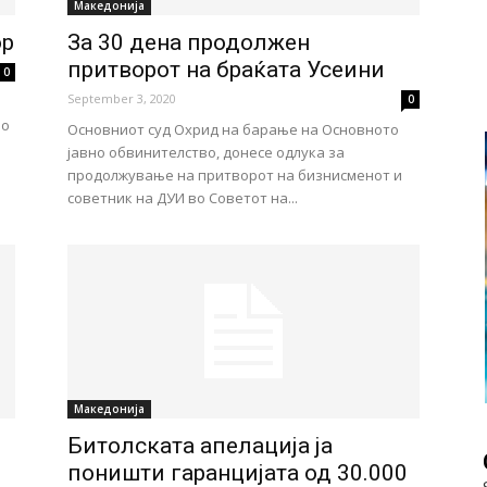
Македонија
ор
За 30 дена продолжен
притворот на браќата Усеини
0
September 3, 2020
0
но
Основниот суд Охрид на барање на Основното
јавно обвинителство, донесе одлука за
продолжување на притворот на бизнисменот и
советник на ДУИ во Советот на...
Македонија
Битолската апелација ја
поништи гаранцијата од 30.000