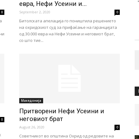
евра, Нефи Усеини и...
September 2, 2020
0
0
а
Битолската апелација го поништила решението
на охридскиот суд за прифаќање на гаранцијата
ни
од 30.000 евра на Нефи Усеини и неговиот брат,
со што тие...
Македонија
Притворени Нефи Усеини и
неговиот брат
0
August 26, 2020
0
к
Советникот во општина Охрид од редовите на