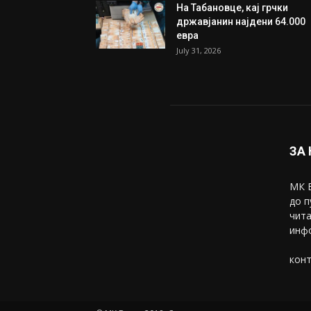
Трамп: Постигнат е историс
договор за целосно
разоружување на Хамас
July 31, 2026
Митева: Потврден новиот
состав на ИК на Унија на же
на...
July 31, 2026
На Табановце, кај грчки
државјанин најдени 64.000
евра
July 31, 2026