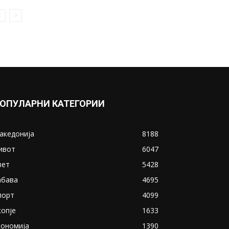
ЛШ: Барса со пресврт го
совлада Интер, Челзи со
тешка победа...
October 3, 2019
Прикажи повеќе
ИНТЕРЕСНО
ОПУЛАРНИ КАТЕГОРИИ