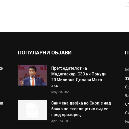
ПОПУЛАРНИ ОБЈАВИ
П
ки
Претседателот на
М
Мадагаскар: СЗО ни Понуди
Ж
20 Милиони Долари Мито
ако...
С
May 20, 2020
З
ни
Снимена двојка во Скопје над
С
банка во експлицитно видео
С
пред прозорец
April 24, 2019
Е