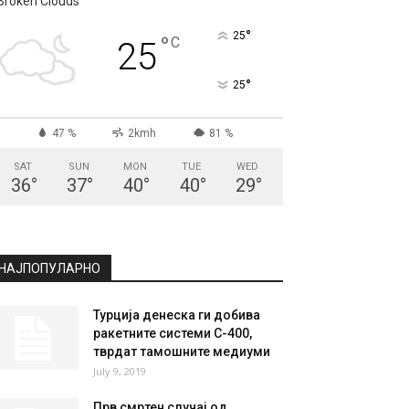
Broken Clouds
°
25
°
C
25
°
25
47 %
2kmh
81 %
SAT
SUN
MON
TUE
WED
36
°
37
°
40
°
40
°
29
°
НАЈПОПУЛАРНО
Турција денеска ги добива
ракетните системи С-400,
тврдат тамошните медиуми
July 9, 2019
Прв смртен случај од