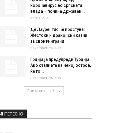
коронавирус во српската
влада – почина државeн...
April 1, 2020
Де Лаурентис не простува:
Жестоки и драконски казни
за своите играчи
November 25, 2019
Грција ја предупреди Турција:
Ако стапнете на некој остров,
ќе го...
December 20, 2018
Прикажи повеќе
ИНТЕРЕСНО