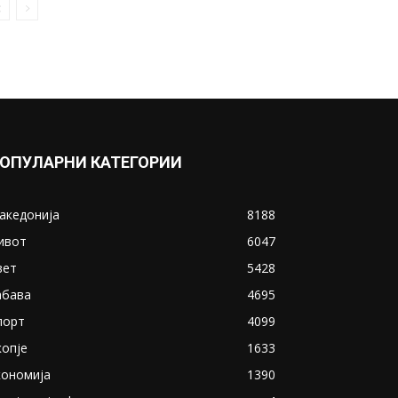
ОПУЛАРНИ КАТЕГОРИИ
акедонија
8188
ивот
6047
вет
5428
абава
4695
порт
4099
копје
1633
кономија
1390