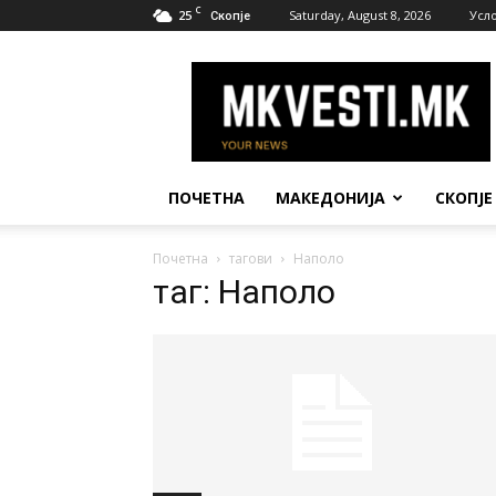
C
25
Saturday, August 8, 2026
Усл
Скопје
МК
Вести
ПОЧЕТНА
МАКЕДОНИЈА
СКОПЈЕ
Почетна
тагови
Наполо
таг: Наполо