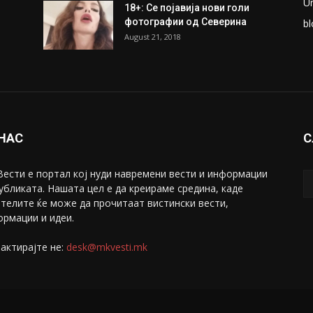
U
18+: Се појавија нови голи
фотографии од Северина
bl
August 21, 2018
 НАС
С
ести е портал коj нуди навремени вести и информации
убликата. Нашата цел е да креираме средина, каде
телите ќе може да прочитаат вистински вести,
рмации и идеи.
актирајте не:
desk@mkvesti.mk