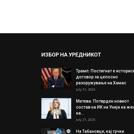
ИЗБОР НА УРЕДНИКОТ
Трамп: Постигнат е историс
договор за целосно
разоружување на Хамас
July 31, 2026
Митева: Потврден новиот
состав на ИК на Унија на же
на...
July 31, 2026
На Табановце, кај грчки