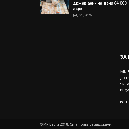
државјанин најдени 64.000
евра
July 31, 2026
ЗА
МК В
до п
чита
инфо
конт
© МК Вести 2018. Сите права се задржани.