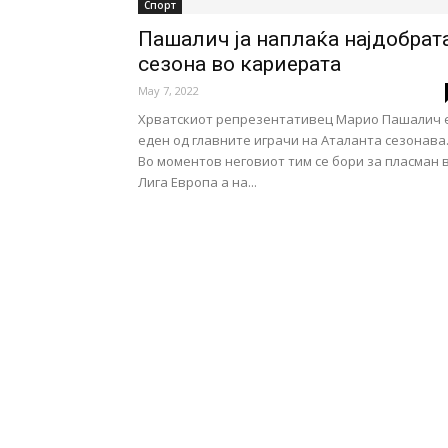
Спорт
Пашалич ја наплаќа најдобрат
сезона во кариерата
May 7, 2022
Хрватскиот репрезентативец Марио Пашалич 
еден од главните играчи на Аталанта сезонава
Во моментов неговиот тим се бори за пласман 
Лига Европа а на...