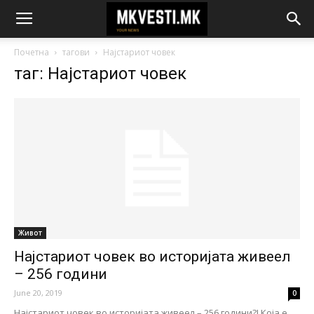
Почетна
тагови
Најстариот човек
таг: Најстариот човек
Живот
Најстариот човек во историјата живеел
– 256 години
June 20, 2019
0
Најстариот човек во историјата живеел – 256 години?! Која е