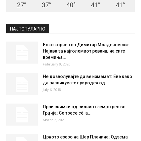
27
°
37
°
40
°
41
°
41
°
НАЈПОПУЛАРНО
Бокс корнер со Димитар Младеновски-
Најава за најголемиот реванш на сите
времиња...
February 9, 2020
Не дозволувајте да ве измамат: Еве како
да разликувате природен од...
July 6, 2018
Први снимки од силниот земјотрес во
Грција: Се тресе сè, а...
March 3, 2021
Црното езеро на Шар Планина: Одзема