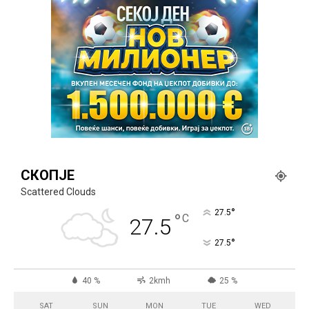
СКОПЈЕ
Scattered Clouds
°
27.5
°
C
27.5
°
27.5
40 %
2kmh
25 %
SAT
SUN
MON
TUE
WED