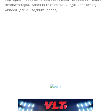
неговата тајна? Запознајте се со Ли Чинг Јун, човекот кој
живеел цели 256 години! Според...