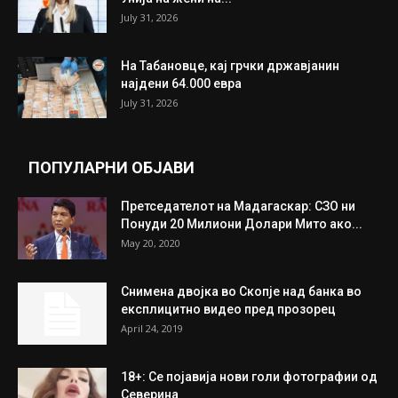
ИЗБОР НА УРЕДНИКОТ
Трамп: Постигнат е историски договор за
целосно разоружување на Хамас
July 31, 2026
Митева: Потврден новиот состав на ИК на
Унија на жени на...
July 31, 2026
На Табановце, кај грчки државјанин
најдени 64.000 евра
July 31, 2026
ПОПУЛАРНИ ОБЈАВИ