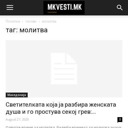
Почетна
тагови
молитва
таг: молитва
Македонија
Светителката која ја разбира женската
душа и го простува секој грев:...
August 27, 2020
0
Одвојте време за молитва, бидејќи времето за молитва значи