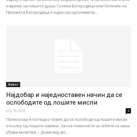
и време за нашата душа. Голема Богородица или Успение на
Пресвета Богородица е еден од најголемите...
Живот
Најдобар и наједноставен начин да се
ослободите од лошите мисли
July 19, 2019
0
Понекогаш е потешко човек да се ослободи од лошите мисли
отколку од лошите навики. Затоа помогнете си себеси со оваа
убава молитва… „Боже мој, во...