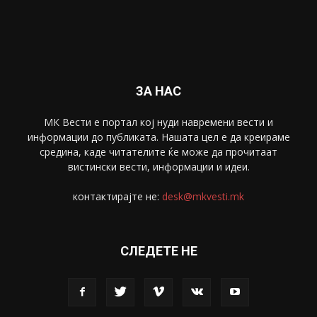
Забава
4695
Спорт
4099
Скопје
1633
Економија
1390
Uncategorised
4
blog
1
ЗА НАС
МК Вести е портал коj нуди навремени вести и
информации до публиката. Нашата цел е да креираме