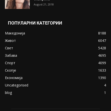
Претседателот на Мадагаскар: СЗО ни
Понуди 20 Милиони Долари Мито ако...
May 20, 2020
Снимена двојка во Скопје над банка во
експлицитно видео пред прозорец
April 24, 2019
18+: Се појавија нови голи фотографии од
Северина
August 21, 2018
ПОПУЛАРНИ КАТЕГОРИИ
Македонија
8188
Живот
6047
Свет
5428