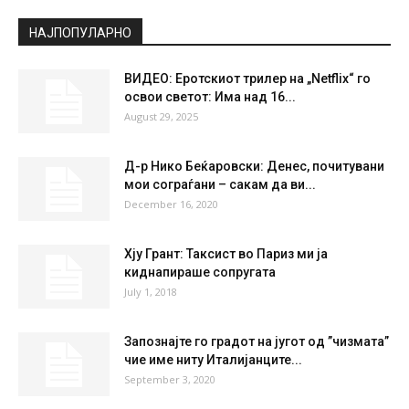
Clear Sky
°
32.9
°
C
32.9
°
32.9
28 %
2.5kmh
0 %
SUN
MON
TUE
WED
THU
37
°
39
°
40
°
42
°
40
°
НАЈПОПУЛАРНО
ВИДЕО: Еротскиот трилер на „Netflix“ го
освои светот: Има над 16...
August 29, 2025
Д-р Нико Беќаровски: Денес, почитувани
мои сограѓани – сакам да ви...