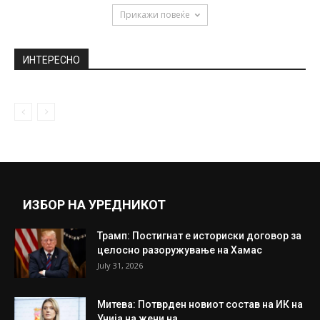
December 16, 2020
Хју Грант: Таксист во Париз ми ја
киднапираше сопругата
July 1, 2018
Запознајте го градот на југот од ”чизмата”
чие име ниту Италијанците...
September 3, 2020
Прикажи повеќе
ИНТЕРЕСНО