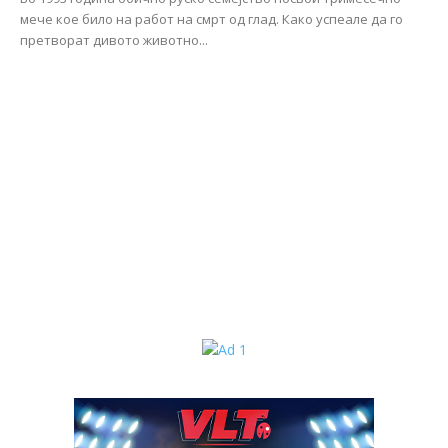
мече кое било на работ на смрт од глад. Како успеале да го
претворат дивото животно...