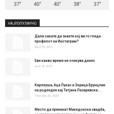
37
°
40
°
40
°
38
°
37
°
НАЈПОПУЛАРНО
Дали сакате да знаете кој ви го гледа
профилот на Инстаграм?
April 18, 2021
Еве какво време не очекува денес
June 18, 2019
Карлеуша, Аца Лукас и Зорица Брунцлик
на роденден кај Татјана Лазаревска...
February 20, 2020
Место да прекинат Македонска свадба,