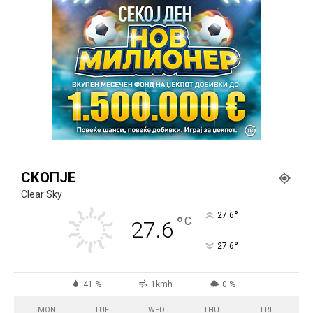
СКОПЈЕ
Clear Sky
°
27.6
°
C
27.6
°
27.6
41 %
1kmh
0 %
MON
TUE
WED
THU
FRI