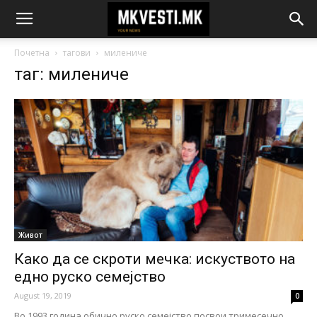
Почетна
тагови
милениче
таг: милениче
Живот
Како да се скроти мечка: искуството на
едно руско семејство
August 19, 2019
0
Во 1993 година обично руско семејство посвои тримесечно