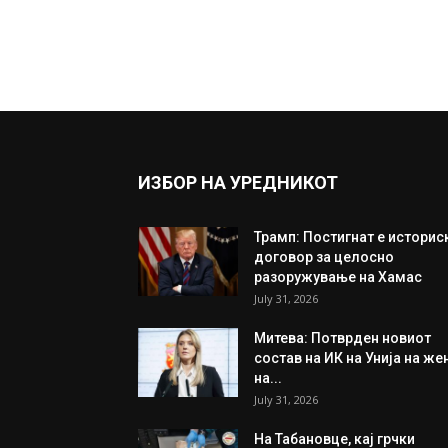
ИЗБОР НА УРЕДНИКОТ
Трамп: Постигнат е историс
договор за целосно
разоружување на Хамас
July 31, 2026
Митева: Потврден новиот
состав на ИК на Унија на же
на...
July 31, 2026
На Табановце, кај грчки