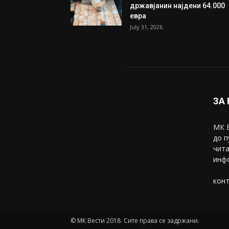
државјанин најдени 64.000
евра
July 31, 2026
ЗА
МК В
до п
чита
инфо
конт
© МК Вести 2018. Сите права се задржани.