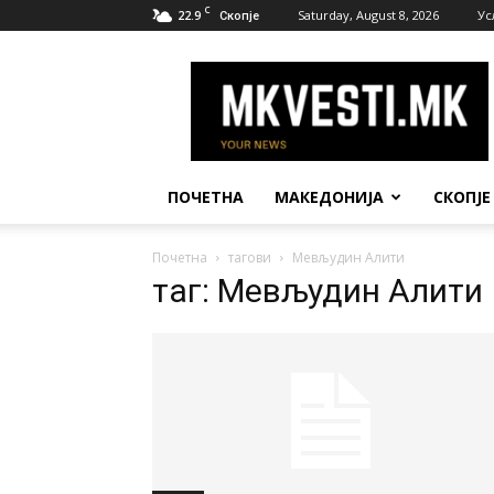
C
22.9
Saturday, August 8, 2026
Ус
Скопје
МК
Вести
ПОЧЕТНА
МАКЕДОНИЈА
СКОПЈЕ
Почетна
тагови
Мевљудин Алити
таг: Мевљудин Алити