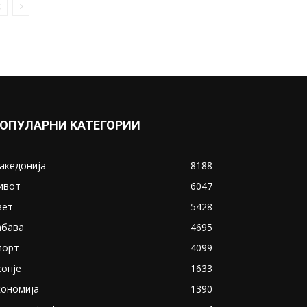
ОПУЛАРНИ КАТЕГОРИИ
акедонија
8188
ивот
6047
вет
5428
абава
4695
порт
4099
копје
1633
кономија
1390