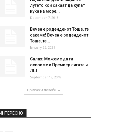
луѓето кои сакаат да купат
куќа на море...
December 7, 2018
Вечен е роденденот Тоше, те
сакаме! Вечен е роденденот
Тоше, те...
January 25, 2021
Салах: Можеме да ги
освоиме и Премиер лигата и
ЛШ
September 18, 2018
Прикажи повеќе
ИНТЕРЕСНО