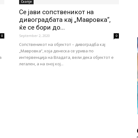
Скопје
Се јави сопственикот на
дивоградбата кај „Мавровка“,
ќе се бори до...
September 2, 2020
0
0
а
Сопственикот на објектот – дивоградба кај
„Мавровка“, која денеска се урива по
а
интервенција на Владата, вели дека објектот е
легален, а на оној кој...