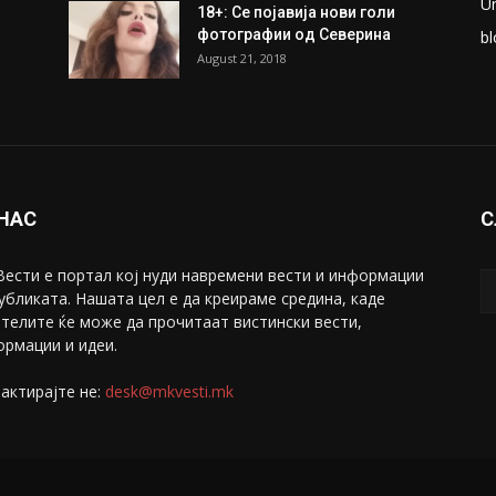
U
18+: Се појавија нови голи
фотографии од Северина
bl
August 21, 2018
 НАС
С
ести е портал коj нуди навремени вести и информации
убликата. Нашата цел е да креираме средина, каде
телите ќе може да прочитаат вистински вести,
рмации и идеи.
актирајте не:
desk@mkvesti.mk