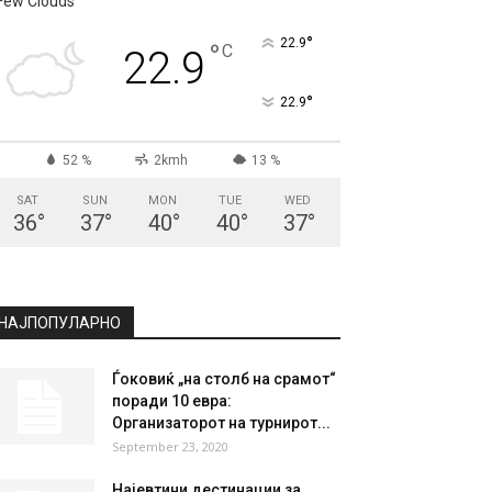
Few Clouds
°
22.9
°
C
22.9
°
22.9
52 %
2kmh
13 %
SAT
SUN
MON
TUE
WED
36
°
37
°
40
°
40
°
37
°
НАЈПОПУЛАРНО
Ѓоковиќ „на столб на срамот“
поради 10 евра:
Организаторот на турнирот...
September 23, 2020
Најевтини дестинации за