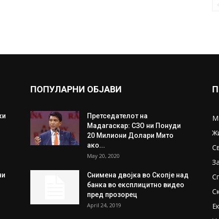
ПОПУЛАРНИ ОБЈАВИ
П
ки
Претседателот на
М
Мадагаскар: СЗО ни Понуди
Ж
20 Милиони Долари Мито
ако...
С
May 20, 2020
З
ни
Снимена двојка во Скопје над
С
банка во експлицитно видео
С
пред прозорец
April 24, 2019
Е