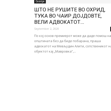
Скопје
ШТО НЕ РУШИТЕ ВО ОХРИД,
ТУКА ВО ЧАИР ДОЈДОВТЕ,
ВЕЛИ АДВОКАТОТ...
September 2, 2020
По кој основ премиерот може да даде помош н
општината без да биде побарана, праша
адвокатот на Мевљудин Алити, сопственикот н
објектот кај „Мавровка“,...