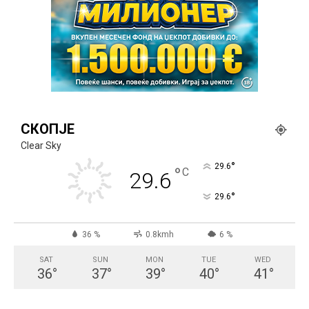
СКОПЈЕ
Clear Sky
°
29.6
°
C
29.6
°
29.6
36 %
0.8kmh
6 %
SAT
SUN
MON
TUE
WED
36
°
37
°
39
°
40
°
41
°