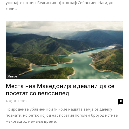
уживајте во нив. Белгискиот фотограф Себастиен Наги, до
свои...
Живот
Места низ Македонија идеални да се
посетат со велосипед
August 8, 2019
0
Природните убавини кои ги крие нашата земја се далеку
познати, но ретко кој од нас посетил поголем број од истите.
Некогаш од немање време,...