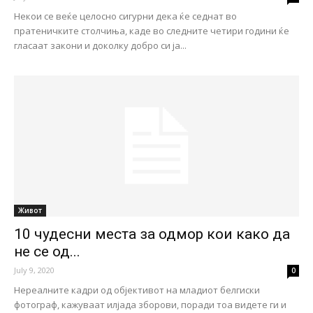
Некои се веќе целосно сигурни дека ќе седнат во
пратеничките столчиња, каде во следните четири години ќе
гласаат закони и доколку добро си ја...
Живот
10 чудесни места за одмор кои како да
не се од...
July 9, 2020
0
Нереалните кадри од објективот на младиот белгиски
фотограф, кажуваат илјада зборови, поради тоа видете ги и