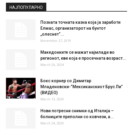
НАЈПОПУЛАРНО
Позната точната казна која ја заработи
Елмас, организаторот на бунтот
„олеснет“...
November 27, 2019
Македонките се мажат најмлади во
регионот, еве која е просечната возраст...
March 26, 2024
Бокс корнер со Димитар
Младеновски-“Мексиканскиот Брус Ли”
(ВИДЕО)
March 13, 2020
Нови потресни снимки од Италија –
болниците преполни со ковчези, а...
March 24, 2020