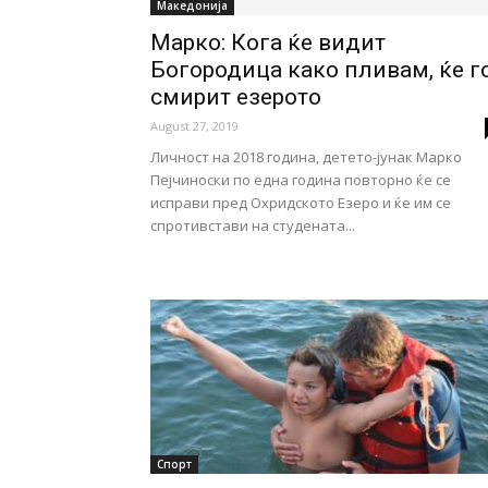
Македонија
Марко: Кога ќе видит
Богородица како пливам, ќе г
смирит езерото
August 27, 2019
Личност на 2018 година, детето-јунак Марко
Пејчиноски по една година повторно ќе се
исправи пред Охридското Езеро и ќе им се
спротивстави на студената...
Спорт