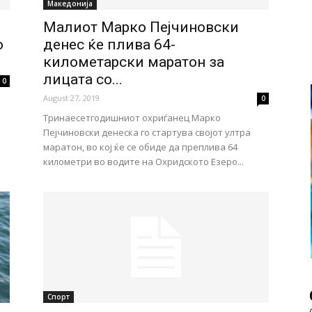
Македонија
Малиот Марко Пејчиновски
о
денес ќе плива 64-
километарски маратон за
лицата со...
0
August 27, 2019
0
Тринаесетгодишниот охриѓанец Марко
Пејчиновски денеска го стартува својот ултра
маратон, во кој ќе се обиде да преплива 64
километри во водите на Охридското Езеро...
Спорт