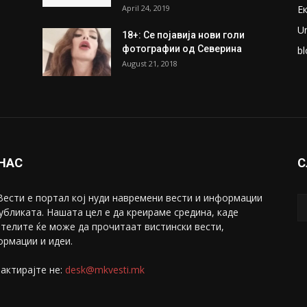
April 24, 2019
Е
U
18+: Се појавија нови голи
фотографии од Северина
bl
August 21, 2018
 НАС
С
ести е портал коj нуди навремени вести и информации
убликата. Нашата цел е да креираме средина, каде
телите ќе може да прочитаат вистински вести,
рмации и идеи.
актирајте не:
desk@mkvesti.mk