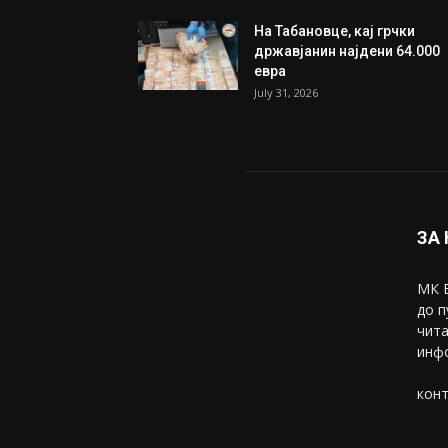
На Табановце, кај грчки
државјанин најдени 64.000
евра
July 31, 2026
ЗА
МК В
до п
чита
инфо
конт