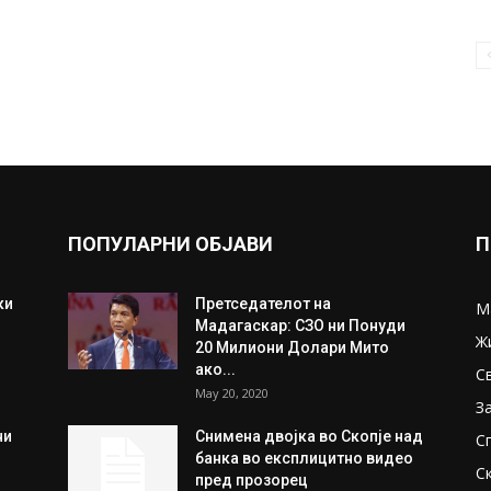
ПОПУЛАРНИ ОБЈАВИ
П
ки
Претседателот на
М
Мадагаскар: СЗО ни Понуди
Ж
20 Милиони Долари Мито
ако...
С
May 20, 2020
З
ни
Снимена двојка во Скопје над
С
банка во експлицитно видео
С
пред прозорец