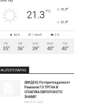
Clear Sky
°
21.3
°
C
21.3
°
21.3
48 %
1.6kmh
5 %
FRI
SAT
SUN
MON
TUE
35
°
36
°
39
°
40
°
40
°
НАЈПОПУЛАРНО
(ВИДЕО) Потпретседателот
Рампели ГО ТРГНА И
СПАКУВА ЕВРОПСКОТО
ЗНАМЕ!
March 31, 2020