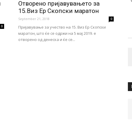
и
Отворено пријавувањето за
15.Виз Ер Скопски маратон
September 21, 2018
0
0
Пријавување за учество на 15. Виз Ер Скопски
маратон, што ќе се одржи на 5 мај 2019. е
отворено од денеска и ќе се...