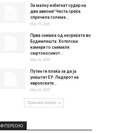
За малку избегнат судир на
два авиони! Чиста среќа
спречила голема...
May 19, 2020
Прва снимка од несреќата во
Будимпешта: Хотелски
камери го снимиле
смртоносниот...
May 30, 2019
Путин ги плаќа за да ја
уништат ЕУ: Лидерот на
европските...
May 22, 2019
Прикажи повеќе
ИНТЕРЕСНО