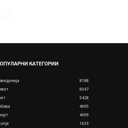
ОПУЛАРНИ КАТЕГОРИИ
акедонија
8188
ивот
6047
вет
5428
абава
4695
порт
4099
копје
1633