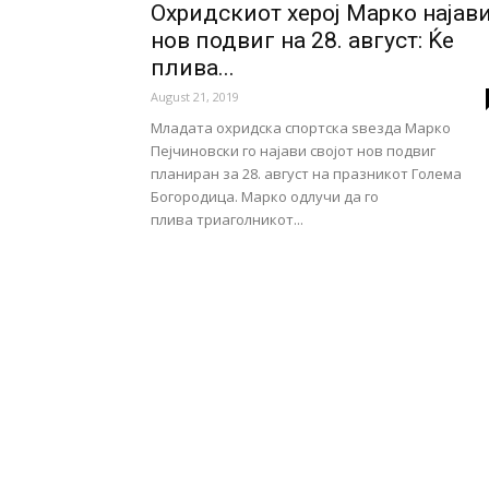
Охридскиот херој Марко најав
нов подвиг на 28. август: Ќе
плива...
August 21, 2019
Младата охридска спортска ѕвезда Марко
Пејчиновски го најави својот нов подвиг
планиран за 28. август на празникот Голема
Богородица. Марко одлучи да го
плива триаголникот...