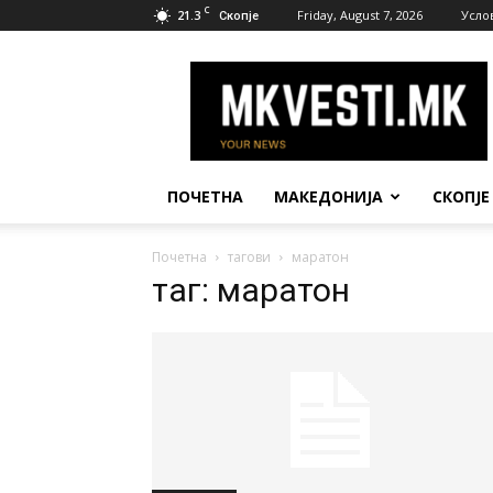
C
21.3
Friday, August 7, 2026
Усло
Скопје
МК
Вести
ПОЧЕТНА
МАКЕДОНИЈА
СКОПЈЕ
Почетна
тагови
маратон
таг: маратон