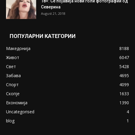
ПОПУЛАРНИ ОБЈАВИ
Претседателот на Мадагаскар: СЗО ни
Понуди 20 Милиони Долари Мито ако...
May 20, 2020
Снимена двојка во Скопје над банка во
експлицитно видео пред прозорец
April 24, 2019
18+: Се појавија нови голи фотографии од
Северина
August 21, 2018
ПОПУЛАРНИ КАТЕГОРИИ
Македонија
8188
Живот
6047