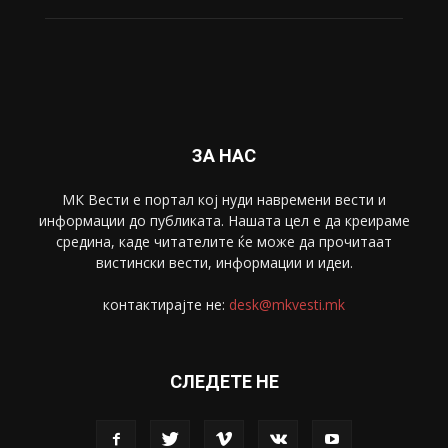
Свет
5428
Забава
4695
Спорт
4099
Скопје
1633
Економија
1390
Uncategorised
4
blog
1
ЗА НАС
МК Вести е портал коj нуди навремени вести и