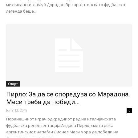
мексиканскиот клуб Дорадос. Врз аргентинската фудбалска
легенда беше...
Спорт
Пирло: За да се споредува со Марадона,
Меси треба да победи...
June 12, 2018
0
Поранешниот играч од средниот ред на италијанската
фудбалска репрезентација Андреа Пирло, смета дека
аргентинскиот напаѓач Лионел Меси мора да победи на