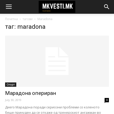
Почетна
тагови
Maradona
таг: maradona
Спорт
Марадона опериран
July 30, 2019
0
Диего Марадона поради сериозни проблеми со коленото
беше принуден да се откаже од тренерскиот ангажман во