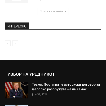
Меси
July 13, 2018
(ВИДЕО) Атрактивниот и познат
ВЕЛЕШАНЕЦ влегува во шоуто „Задруга 4“
и...
September 2, 2020
Бугарскиот министер за животна средина
уапсен поради увоз на отпад од...
January 11, 2020
Прикажи повеќе
ИНТЕРЕСНО