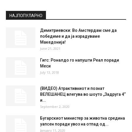
СКОПЈЕ
Clear Sky
°
29
°
C
29
°
29
28 %
0.3kmh
4 %
FRI
SAT
SUN
MON
TUE
35
°
36
°
39
°
40
°
41
°
НАЈПОПУЛАРНО
Димитриевски: Во Амстердам сме да
победиме и да ја израдуваме
Македонија!
June 21, 2021
Гигс: Роналдо го напушти Реал поради