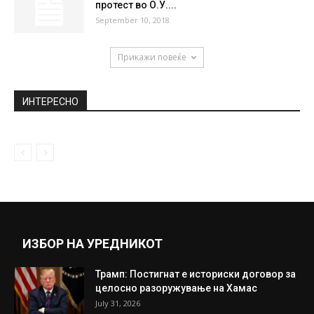
Изгласан законот: Поевтина регистрација
на странски возила – еве ги деталите
December 22, 2020
Груевски прати проглас кон народот
October 7, 2018
Снимката која се појави на интернет е од
протест во О.У....
September 10, 2018
Прикажи повеќе
ИНТЕРЕСНО