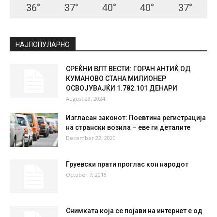
СКОПЈЕ
Few Clouds
°
22.9
°
C
22.9
°
22.9
52 %
2kmh
13 %
SAT
SUN
MON
TUE
WED
36
°
37
°
40
°
40
°
37
°
НАЈПОПУЛАРНО
СРЕЌНИ ВЛТ ВЕСТИ: ГОРАН АНТИЌ ОД
КУМАНОВО СТАНА МИЛИОНЕР
ОСВОЈУВАЈЌИ 1.782.101 ДЕНАРИ
August 29, 2024