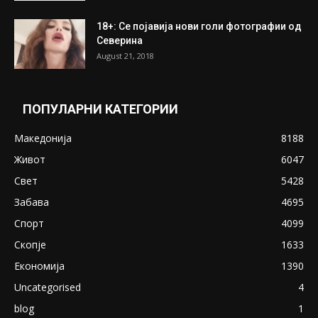
ПОПУЛАРНИ ОБЈАВИ
Претседателот на Мадагаскар: СЗО ни
Понуди 20 Милиони Долари Мито ако...
May 20, 2020
Снимена двојка во Скопје над банка во
експлицитно видео пред прозорец
April 24, 2019
18+: Се појавија нови голи фотографии од
Северина
August 21, 2018
ПОПУЛАРНИ КАТЕГОРИИ
Македонија
8188