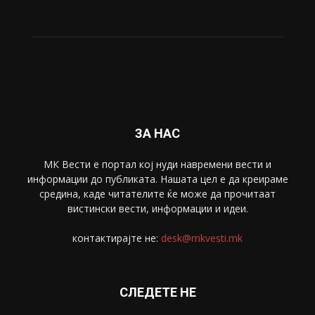
Живот
6047
Свет
5428
Забава
4695
Спорт
4099
Скопје
1633
Економија
1390
Uncategorised
4
blog
1
ЗА НАС