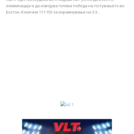
елиминација и да извојува голема победа на гостувањето во
Бостон. Конечни 111:103 за израмнување на 3:3...