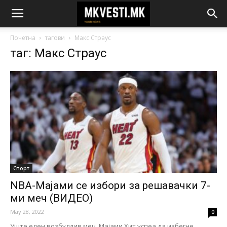
Почетна
тагови
Макс Страус
таг: Макс Страус
Спорт
NBA-Мајами се избори за решавачки 7-
ми меч (ВИДЕО)
May 28, 2022
0
Уште еден возбудлив меч. Мајами Хит успеа да избегне