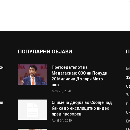
ПОПУЛАРНИ ОБЈАВИ
П
ки
Претседателот на
М
Мадагаскар: СЗО ни Понуди
Ж
20 Милиони Долари Мито
ако...
С
May 20, 2020
З
ни
Снимена двојка во Скопје над
С
банка во експлицитно видео
С
пред прозорец
April 24, 2019
Е
U