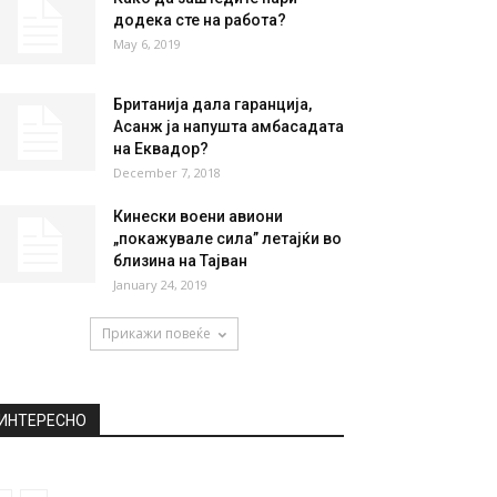
додека сте на работа?
May 6, 2019
Британија дала гаранција,
Асанж ја напушта амбасадата
на Еквадор?
December 7, 2018
Кинески воени авиони
„покажувале сила” летајќи во
близина на Тајван
January 24, 2019
Прикажи повеќе
ИНТЕРЕСНО