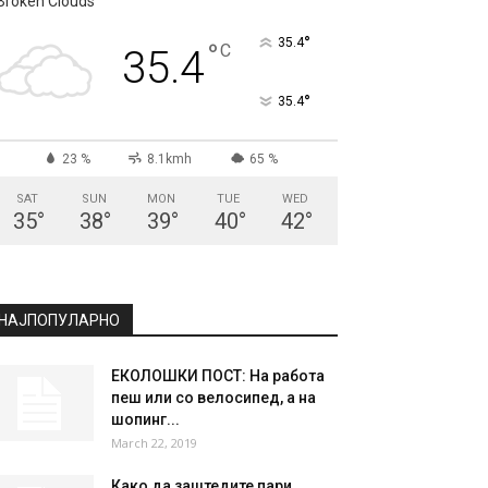
Broken Clouds
°
35.4
°
C
35.4
°
35.4
23 %
8.1kmh
65 %
SAT
SUN
MON
TUE
WED
35
°
38
°
39
°
40
°
42
°
НАЈПОПУЛАРНО
ЕКОЛОШКИ ПОСТ: На работа
пеш или со велосипед, а на
шопинг...
March 22, 2019
Како да заштедите пари