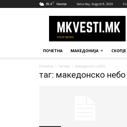
C
35.4
Saturday, August 8, 2026
Ус
Скопје
МК
Вести
ПОЧЕТНА
МАКЕДОНИЈА
СКОПЈЕ
Почетна
тагови
македонско небо
таг: македонско небо