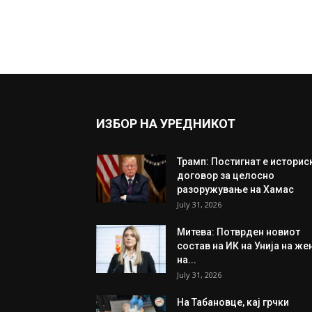
ИЗБОР НА УРЕДНИКОТ
Трамп: Постигнат е историс
договор за целосно
разоружување на Хамас
July 31, 2026
Митева: Потврден новиот
состав на ИК на Унија на же
на...
July 31, 2026
На Табановце, кај грчки