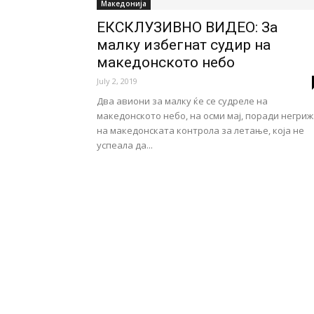
Македонија
ЕКСКЛУЗИВНО ВИДЕО: За
малку избегнат судир на
македонското небо
July 2, 2019
Два авиони за малку ќе се судреле на
македонското небо, на осми мај, поради негри
на македонската контрола за летање, која не
успеала да...