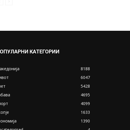
ОПУЛАРНИ КАТЕГОРИИ
акедонија
8188
ивот
6047
вет
5428
абава
4695
порт
4099
копје
1633
кономија
1390
ncategorised
4