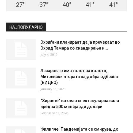
27
°
37
°
40
°
41
°
41
°
НАЈПОПУЛАРНО
Охриѓани планираат да ја пречекаат во
Охрид Тамара со скандирања и...
July 4, 2019
Лазаров го има голот на колото,
Митревски втората најдобра одбрана
(ВИДЕО)
January 11, 2020
“Ѕирнете“ во оваа спектакуларна вила
вредна 500 милијарди долари
February 13, 2020
Филипче: Пандемијата се смирува, до