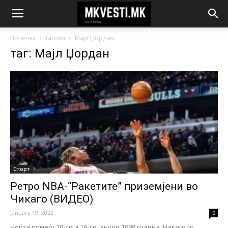
Почетна
тагови
Мајл Џордан
таг: Мајл Џордан
Спорт
Ретро NBA-“Ракетите” приземјени во
Чикаго (ВИДЕО)
January 19, 2023
0
Ноќта помеѓу 18-ти и 19-ти Јанури 1998 година, Чикаго го