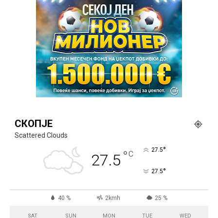
СКОПЈЕ
Scattered Clouds
°
27.5
°
C
27.5
°
27.5
40 %
2kmh
25 %
SAT
SUN
MON
TUE
WED