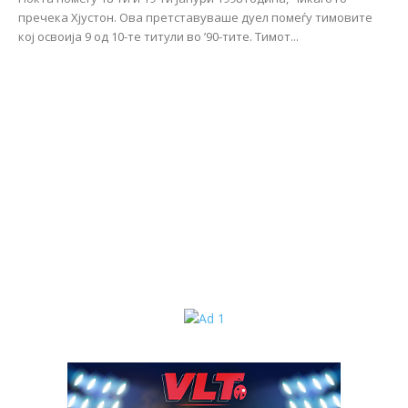
пречека Хјустон. Ова претставуваше дуел помеѓу тимовите
кој освоија 9 од 10-те титули во ’90-тите. Тимот...