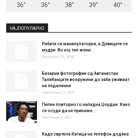
36
°
36
°
38
°
39
°
40
°
НАЈПОПУЛАРНО
Рибите се манипулаторки, а Девиците се
мудри: Во кој тип жени...
November 23, 2018
Бизарни фотографии од Авганистан:
Талибанците вооружени до заби уживаат
на педалинки
September 21, 2021
Пипен повторно го нападна Џордан: Како
се осуди да не прикаже...
November 5, 2021
Каде свртела Катица на телефон додека