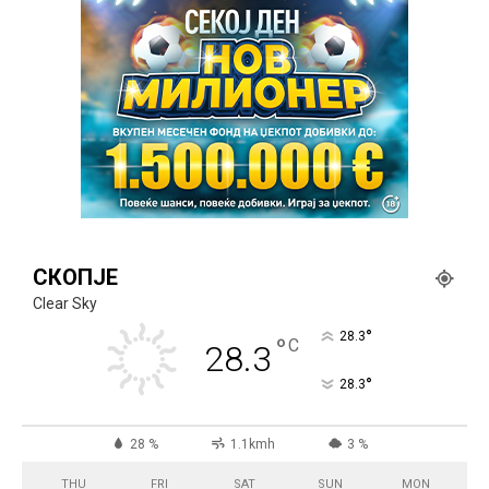
СКОПЈЕ
Clear Sky
°
28.3
°
C
28.3
°
28.3
28 %
1.1kmh
3 %
THU
FRI
SAT
SUN
MON