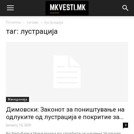
Почетна
тагови
лустрација
таг: лустрација
Македонија
Димовски: Законот за поништување на
одлуките од лустрација е покритие за...
January 15, 2020
0
Во Република Македонија во службите се најдени 16 илјади