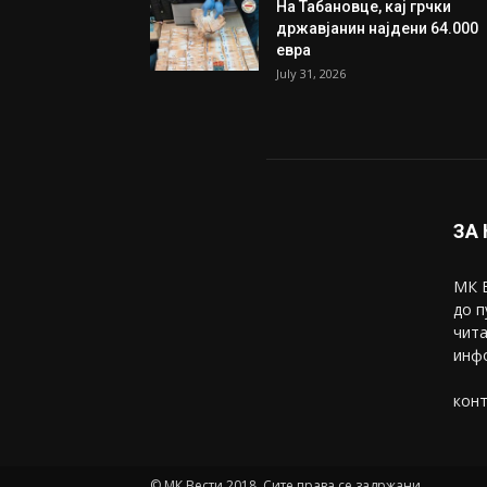
На Табановце, кај грчки
државјанин најдени 64.000
евра
July 31, 2026
ЗА
МК В
до п
чита
инфо
конт
© МК Вести 2018. Сите права се задржани.