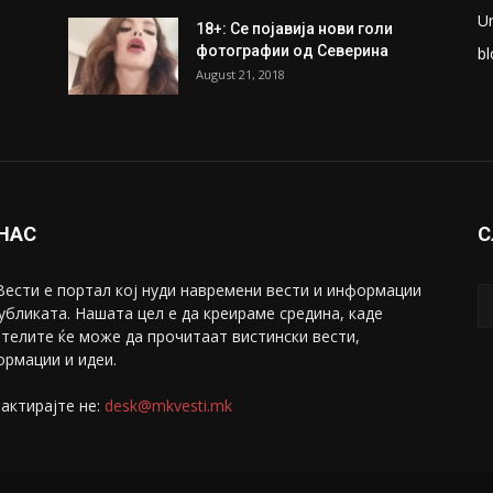
U
18+: Се појавија нови голи
фотографии од Северина
bl
August 21, 2018
 НАС
С
ести е портал коj нуди навремени вести и информации
убликата. Нашата цел е да креираме средина, каде
телите ќе може да прочитаат вистински вести,
рмации и идеи.
актирајте не:
desk@mkvesti.mk