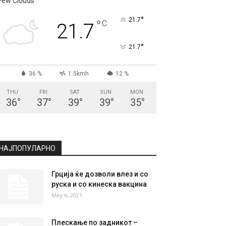
Few Clouds
°
21.7
°
C
21.7
°
21.7
36 %
1.5kmh
12 %
THU
FRI
SAT
SUN
MON
36
°
37
°
39
°
39
°
35
°
НАЈПОПУЛАРНО
Грција ќе дозволи влез и со
руска и со кинеска вакцина
May 6, 2021
Плескање по задникот –