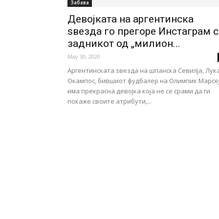
Забава
Девојката на аргентинска
ѕвезда го прегоре Инстаграм 
задникот од „милион...
May 30, 2020
Аргентинската ѕвезда на шпанска Севилја, Лук
Окампос, бившиот фудбалер на Олимпик Марсе
има прекрасна девојка која не се срами да ги
покаже своите атрибути,...