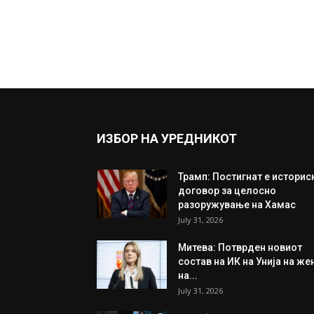
ИЗБОР НА УРЕДНИКОТ
Трамп: Постигнат е историс
договор за целосно
разоружување на Хамас
July 31, 2026
Митева: Потврден новиот
состав на ИК на Унија на же
на...
July 31, 2026