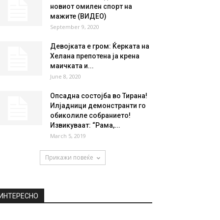
новиот омилен спорт на
мажите (ВИДЕО)
September 9, 2020
Девојката е гром: Ќерката на
Хелана препотена ја крена
маичката и...
June 8, 2020
Опсадна состојба во Тирана!
Илјадници демонстранти го
обиколиле собранието!
Извикуваат: “Рама,...
March 5, 2019
Прикажи повеќе
ИНТЕРЕСНО