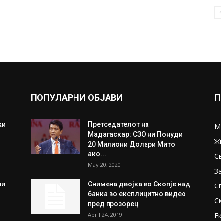
ПОПУЛАРНИ ОБЈАВИ
П
ки
Претседателот на
М
Мадагаскар: СЗО ни Понуди
Ж
20 Милиони Долари Мито
ако...
С
May 20, 2020
З
ни
Снимена двојка во Скопје над
С
банка во експлицитно видео
С
пред прозорец
April 24, 2019
Е