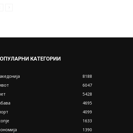
ОПУЛАРНИ КАТЕГОРИИ
акедонија
8188
ивот
6047
вет
5428
абава
4695
порт
4099
копје
1633
кономија
1390