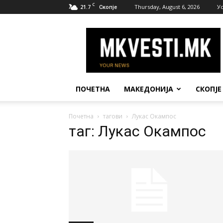
C
21.7
Thursday, August 6, 2026
У
Скопје
МК
Вести
ПОЧЕТНА
МАКЕДОНИЈА
СКОПЈЕ
Почетна
тагови
Лукас Окампос
таг: Лукас Окампос