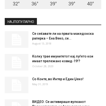
32
°
36
°
39
°
39
°
40
°
НАЈПОПУЛАРНО
Се сеќавате ли на првата македонска
раперка – Ена Веко, си...
August 13, 2018
Колку трае имунитетот кај луѓето кои
имаат прележано ковид-19!?
October 28, 2020
Со Конте, во Интер и Един Џеко!
May 31, 2019
ВИДЕО: Се активираше вулканот