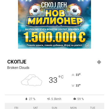
СКОПЈЕ
Broken Clouds
°
33
°
C
33
°
33
27 %
5.3kmh
59 %
FRI
SAT
SUN
MON
TUE