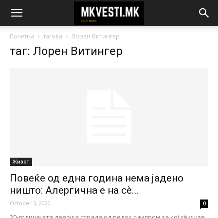
Почетна
тагови
Лорен Витингер
таг: Лорен Витингер
Живот
Повеќе од една година нема јадено
ништо: Алергична е на сè...
October 5, 2020
0
20-годишната девојка страда од редок синдром за кој сè уште