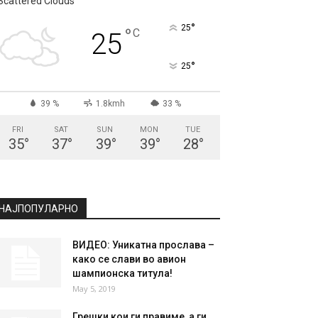
Scattered Clouds
°
25
°
C
25
°
25
39 %
1.8kmh
33 %
FRI
SAT
SUN
MON
TUE
35
°
37
°
39
°
39
°
28
°
НАЈПОПУЛАРНО
ВИДЕО: Уникатна прослава –
како се слави во авион
шампионска титула!
May 5, 2019
Грешки кои ги правиме, а ги