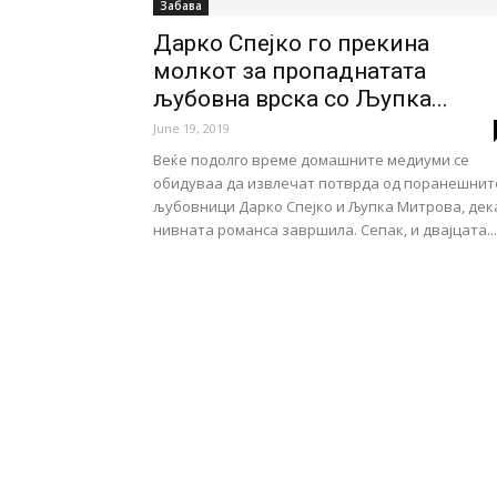
Забава
Дарко Спејко го прекина
молкот за пропаднатата
љубовна врска со Љупка...
June 19, 2019
Веќе подолго време домашните медиуми се
обидуваа да извлечат потврда од поранешнит
љубовници Дарко Спејко и Љупка Митрова, дек
нивната романса завршила. Сепак, и двајцата...