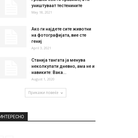
уништуваат тестенините
May 18, 2021
Ако ги најдете сите животни
на фотографијата, вие сте
гениј
April 3, 2021
Станија тангата ја менува
неколкупати дневно, ама не и
навиките: Вака...
August 1, 2020
Прикажи повеќе
ИНТЕРЕСНО