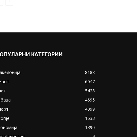
ОПУЛАРНИ КАТЕГОРИИ
акедонија
8188
ивот
6047
вет
5428
абава
4695
порт
4099
копје
1633
кономија
1390
ncategorised
4