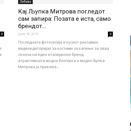
Забава
Кај Љупка Митрова погледот
сам запира: Позата е иста, само
брендот...
June 18, 2019
0
0
Последната фотосесија и кусиот рекламен
е
видеоедиторијал за костими за капење за оваа
а
сезона на еден италијански бренд,
атрактивната модна блогерка и модел Љупка
Митрова ја прикажа...