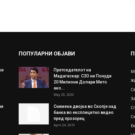
ПОПУЛАРНИ ОБЈАВИ
П
ки
Претседателот на
М
Мадагаскар: СЗО ни Понуди
Ж
20 Милиони Долари Мито
ако...
С
May 20, 2020
З
ни
Снимена двојка во Скопје над
С
банка во експлицитно видео
С
пред прозорец
April 24, 2019
Е
U