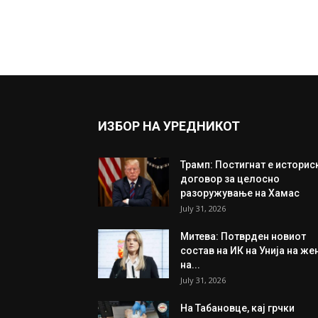
ИЗБОР НА УРЕДНИКОТ
Трамп: Постигнат е историс
договор за целосно
разоружување на Хамас
July 31, 2026
Митева: Потврден новиот
состав на ИК на Унија на же
на...
July 31, 2026
На Табановце, кај грчки