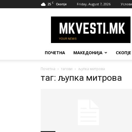
C
25
Friday, August 7, 2026
Услови
Скопје
МК
Вести
ПОЧЕТНА
МАКЕДОНИЈА
СКОПЈЕ
Почетна
тагови
љупка митрова
таг: љупка митрова