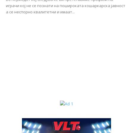
играчи кој не се познати на пошироката кошаркарска јавност
а се неспорно квалитетни и имаат...