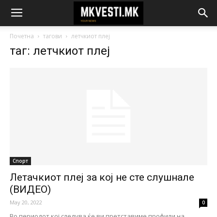
Почетна
тагови
летчкиот плеј
таг: летчкиот плеј
Спорт
Летачкиот плеј за кој не сте слушнале
(ВИДЕО)
May 20, 2022
0
Во периодот кој следува ќе ви претставиме профили на