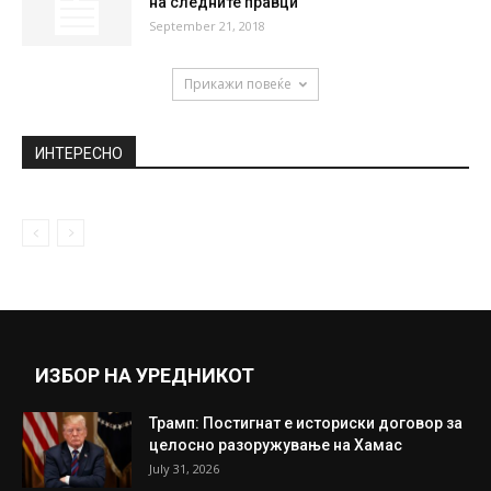
Од денес целосна стабилизација на
времето – детали
August 20, 2020
15 причини зошто да имате барем еден
човек со хороскопски знак...
November 5, 2019
АМСМ препорачува внимателно возење
на следните правци
September 21, 2018
Прикажи повеќе
ИНТЕРЕСНО