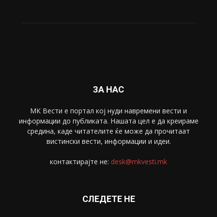
Живот
6047
Свет
5428
Забава
4695
Спорт
4099
Скопје
1633
Економија
1390
Uncategorised
4
blog
1
ЗА НАС