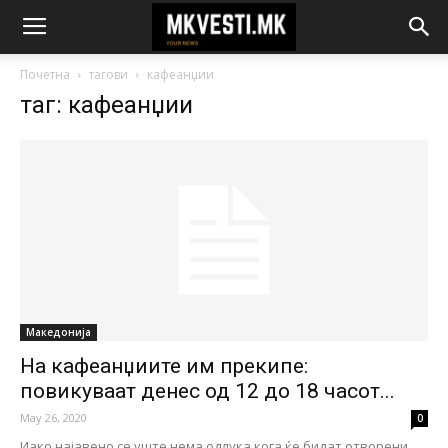
Почетна
тагови
кафеанџии
таг: кафеанџии
Македонија
На кафеанџиите им прекипе:
повикуваат денес од 12 до 18 часот...
May 26, 2020
0
Иако најавено се уште нема одлука кога ќе бидат отворени