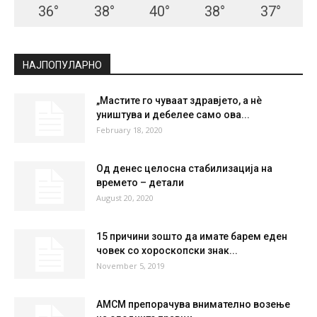
СКОПЈЕ
Clear Sky
°
33.1
°
C
33.1
°
33.1
29 %
2.2kmh
0 %
MON
TUE
WED
THU
FRI
36
°
38
°
40
°
38
°
37
°
НАЈПОПУЛАРНО
„Мастите го чуваат здравјето, а нè
уништува и дебелее само ова...
February 18, 2020