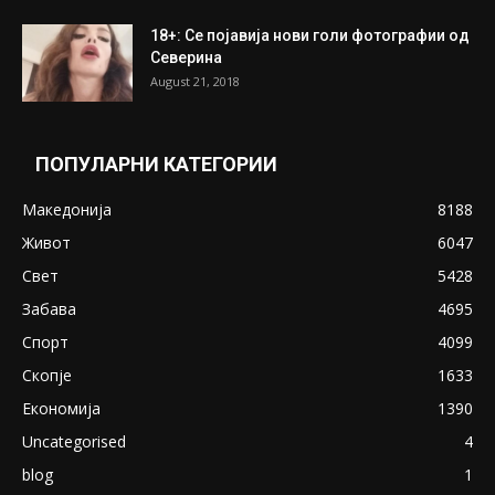
ПОПУЛАРНИ ОБЈАВИ
Претседателот на Мадагаскар: СЗО ни
Понуди 20 Милиони Долари Мито ако...
May 20, 2020
Снимена двојка во Скопје над банка во
експлицитно видео пред прозорец
April 24, 2019
18+: Се појавија нови голи фотографии од
Северина
August 21, 2018
ПОПУЛАРНИ КАТЕГОРИИ
Македонија
8188