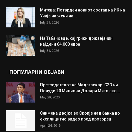
ИЗБОР НА УРЕДНИКОТ
Трамп: Постигнат е историски договор за
целосно разоружување на Хамас
July 31, 2026
Митева: Потврден новиот состав на ИК на
Унија на жени на...
July 31, 2026
На Табановце, кај грчки државјанин
најдени 64.000 евра
July 31, 2026