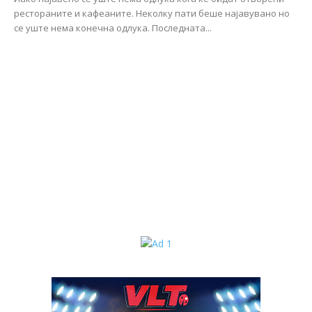
рестораните и кафеаните. Неколку пати беше најавувано но
се уште нема конечна одлука. Последната...