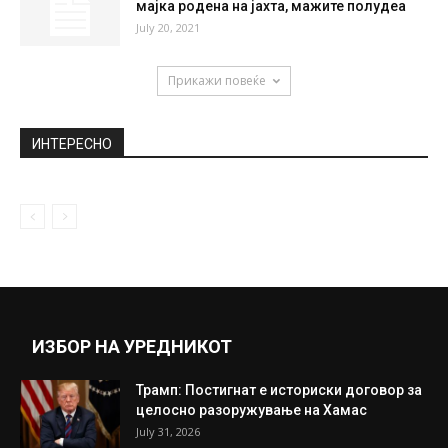
30 китови нападнале британска јахта, а
екипажот снимил сè!
June 29, 2021
Дали Шведска намерно ги остави да
работат училиштата за да се...
August 19, 2020
Георгина Родригез позираше како од
мајка родена на јахта, мажите полудеа
July 20, 2021
Прикажи повеќе
ИНТЕРЕСНО