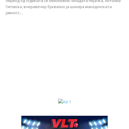
период од годината се неизбежни. Младата пејачка, Антониа
Гиговска, вчеравечер буквално ја шокира македонската
јавност,...