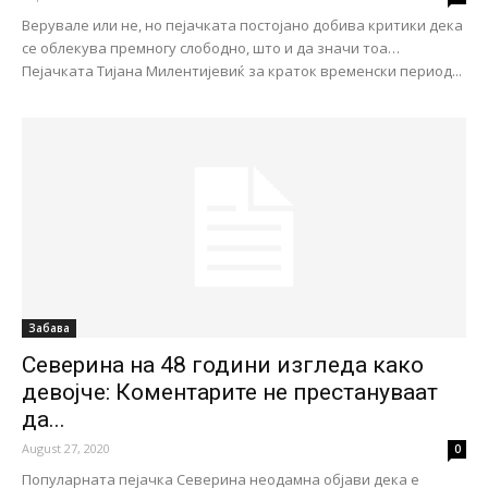
Верувале или не, но пејачката постојано добива критики дека
се облекува премногу слободно, што и да значи тоа…
Пејачката Тијана Милентијевиќ за краток временски период...
Забава
Северина на 48 години изгледа како
девојче: Коментарите не престануваат
да...
August 27, 2020
0
Популарната пејачка Северина неодамна објави дека е