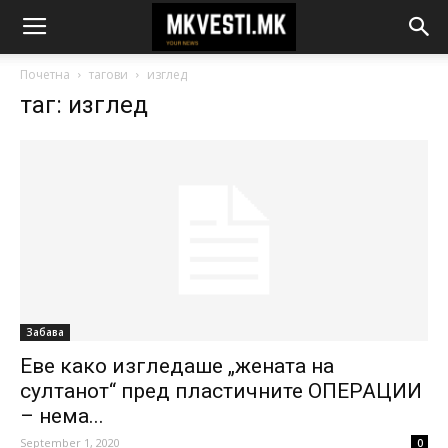
Почетна
тагови
изглед
таг: изглед
Забава
Еве како изгледаше „жената на
султанот“ пред пластичните ОПЕРАЦИИ
– нема...
September 1, 2020
0