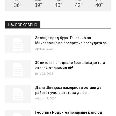
СКОПЈЕ
Clear Sky
°
36
°
C
36
°
36
21 %
3.4kmh
0 %
SUN
MON
TUE
WED
THU
36
°
39
°
40
°
42
°
40
°
НАЈПОПУЛАРНО
Затишје пред бура: Тензично во
Минеаполис во пресрет на пресудата за...
April 20, 2021