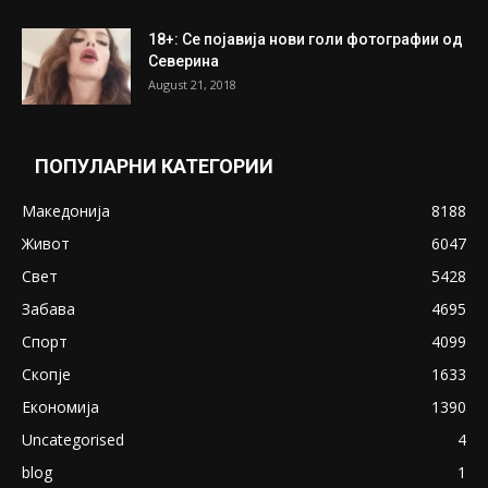
ПОПУЛАРНИ ОБЈАВИ
Претседателот на Мадагаскар: СЗО ни
Понуди 20 Милиони Долари Мито ако...
May 20, 2020
Снимена двојка во Скопје над банка во
експлицитно видео пред прозорец
April 24, 2019
18+: Се појавија нови голи фотографии од
Северина
August 21, 2018
ПОПУЛАРНИ КАТЕГОРИИ
Македонија
8188