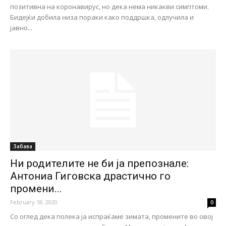
позитивна на коронавирус, но дека нема никакви симптоми.
Бидејќи добила низа пораки како поддршка, одлучила и
јавно...
Забава
Ни родителите не би ја препознале:
Антониа Гиговска драстично го
промени...
February 18, 2020
0
Со оглед дека полека ја испраќаме зимата, промените во овој