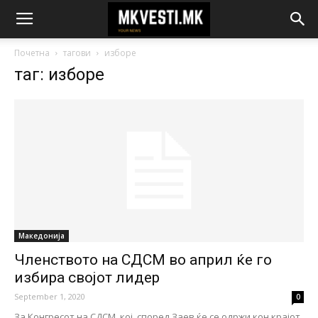
Почетна
тагови
изборе
таг: изборе
Македонија
Членството на СДСМ во април ќе го
избира својот лидер
September 1, 2020
0
За Конгресот на СДСМ, кој, според Заев ќе се одржи кон крајот