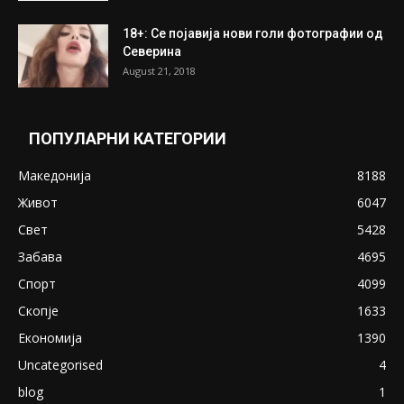
ПОПУЛАРНИ ОБЈАВИ
Претседателот на Мадагаскар: СЗО ни
Понуди 20 Милиони Долари Мито ако...
May 20, 2020
Снимена двојка во Скопје над банка во
експлицитно видео пред прозорец
April 24, 2019
18+: Се појавија нови голи фотографии од
Северина
August 21, 2018
ПОПУЛАРНИ КАТЕГОРИИ
Македонија
8188