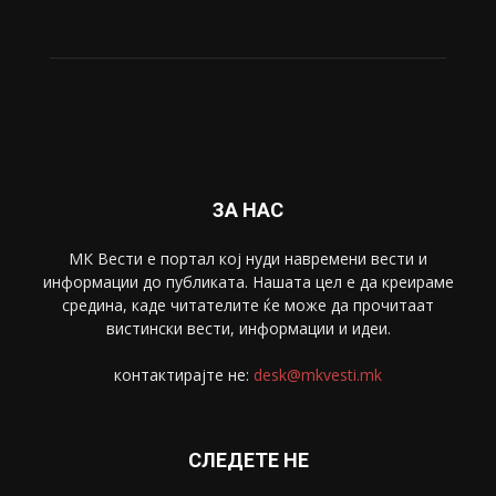
Живот
6047
Свет
5428
Забава
4695
Спорт
4099
Скопје
1633
Економија
1390
Uncategorised
4
blog
1
ЗА НАС