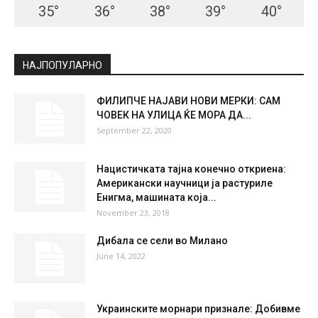
СКОПЈЕ
Scattered Clouds
°
35.1
°
C
35.1
°
35.1
19 %
6.5kmh
29 %
THU
FRI
SAT
SUN
MON
35
°
36
°
38
°
39
°
40
°
НАЈПОПУЛАРНО
ФИЛИПЧЕ НАЈАВИ НОВИ МЕРКИ: САМ
ЧОВЕК НА УЛИЦА ЌЕ МОРА ДА...
September 22, 2020