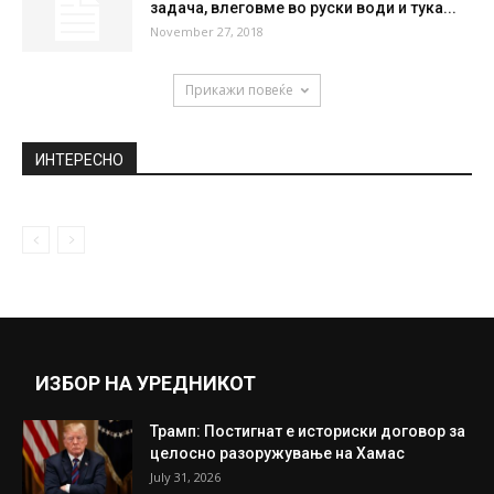
Нацистичката тајна конечно откриена:
Американски научници ја растуриле
Енигма, машината која...
November 23, 2018
Дибала се сели во Милано
June 14, 2022
Украинските морнари признале: Добивме
задача, влеговме во руски води и тука...
November 27, 2018
Прикажи повеќе
ИНТЕРЕСНО